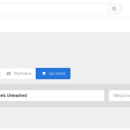
Wymiana
Sprzedaż