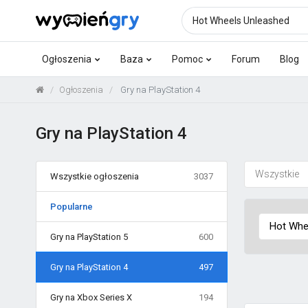
Ogłoszenia
Baza
Pomoc
Forum
Blog
Ogłoszenia
Gry na PlayStation 4
Gry na PlayStation 4
Wszystkie
Wszystkie ogłoszenia
3037
Popularne
Gry na PlayStation 5
600
Gry na PlayStation 4
497
Gry na Xbox Series X
194