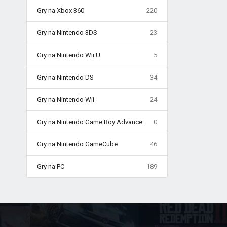
Gry na Xbox 360
220
Gry na Nintendo 3DS
23
Gry na Nintendo Wii U
5
Gry na Nintendo DS
34
Gry na Nintendo Wii
24
Gry na Nintendo Game Boy Advance
0
Gry na Nintendo GameCube
46
Gry na PC
189