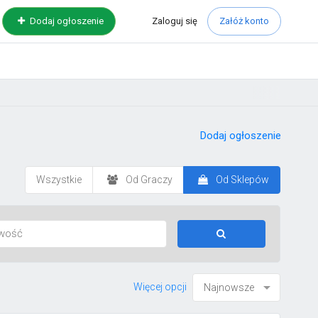
Zaloguj
się
Dodaj ogłoszenie
Załóż konto
Dodaj ogłoszenie
Wszystkie
Od Graczy
Od Sklepów
Więcej opcji