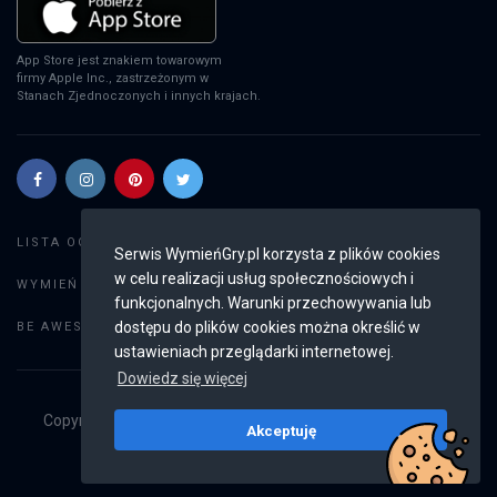
App Store jest znakiem towarowym
firmy Apple Inc., zastrzeżonym w
Stanach Zjednoczonych i innych krajach.
Szukaj gier
LISTA OGŁOSZEŃ:
Serwis WymieńGry.pl korzysta z plików cookies
w celu realizacji usług społecznościowych i
Dodaj ogłoszenie
WYMIEŃ GRY:
funkcjonalnych. Warunki przechowywania lub
Weryfikacja konta
dostępu do plików cookies można określić w
BE AWESOME:
ustawieniach przeglądarki internetowej.
Dowiedz się więcej
Copyright © 2019 - 2026
WymieńGry.pl
Wszystkie prawa
Akceptuję
zastrzeżone
v2.8.4