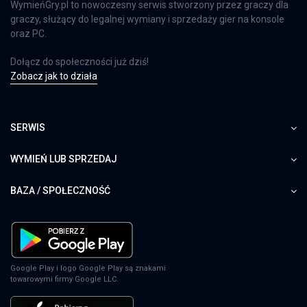
WymieńGry.pl to nowoczesny serwis stworzony przez graczy dla
graczy, służący do legalnej wymiany i sprzedaży gier na konsole
oraz PC.
Dołącz do społeczności już dziś!
Zobacz jak to działa
SERWIS
WYMIEŃ LUB SPRZEDAJ
BAZA / SPOŁECZNOŚĆ
Google Play i logo Google Play są znakami
towarowymi firmy Google LLC.