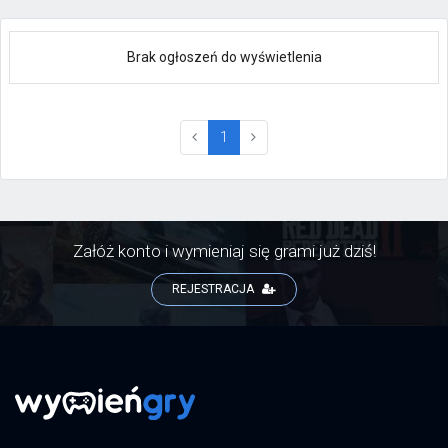
Brak ogłoszeń do wyświetlenia
(current)
1
Załóż konto i wymieniaj się grami już dziś!
REJESTRACJA