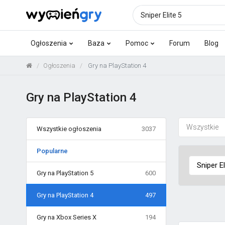
Ogłoszenia
Baza
Pomoc
Forum
Blog
Ogłoszenia
Gry na PlayStation 4
Gry na PlayStation 4
Wszystkie
Wszystkie ogłoszenia
3037
Popularne
Gry na PlayStation 5
600
Gry na PlayStation 4
497
Gry na Xbox Series X
194