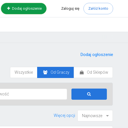
Zaloguj
się
Dodaj ogłoszenie
Załóż konto
Dodaj ogłoszenie
Wszystkie
Od Graczy
Od Sklepów
Więcej opcji