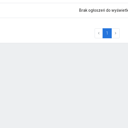
Brak ogłoszeń do wyświetl
(current)
1