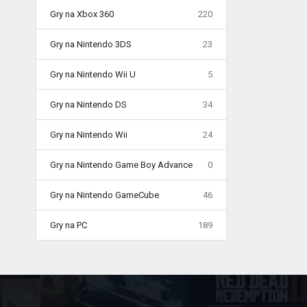
Gry na Xbox 360
220
Gry na Nintendo 3DS
23
Gry na Nintendo Wii U
5
Gry na Nintendo DS
34
Gry na Nintendo Wii
24
Gry na Nintendo Game Boy Advance
0
Gry na Nintendo GameCube
46
Gry na PC
189