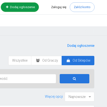
Zaloguj
się
Dodaj ogłoszenie
Załóż konto
Dodaj ogłoszenie
Wszystkie
Od Graczy
Od Sklepów
Więcej opcji