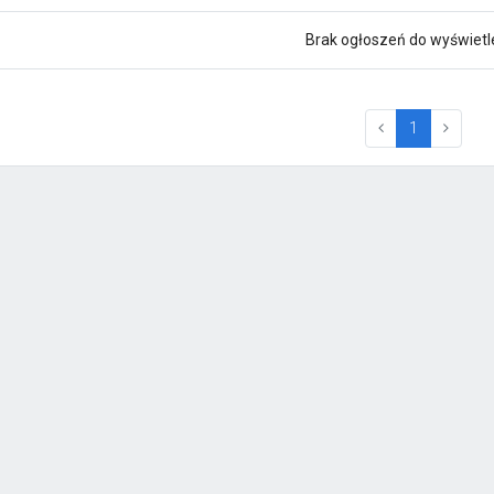
Brak ogłoszeń do wyświetl
(current)
1