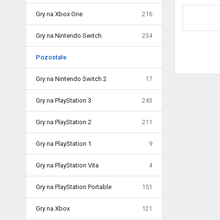
Gry na Xbox One
216
Gry na Nintendo Switch
234
Pozostałe
Gry na Nintendo Switch 2
17
Gry na PlayStation 3
243
Gry na PlayStation 2
211
Gry na PlayStation 1
9
Gry na PlayStation Vita
4
Gry na PlayStation Portable
151
Gry na Xbox
121