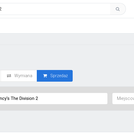
Wymiana
Sprzedaż