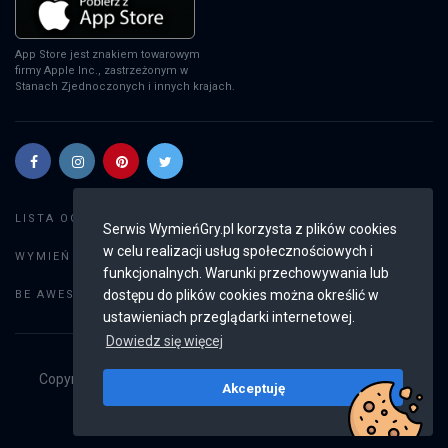
App Store jest znakiem towarowym
firmy Apple Inc., zastrzeżonym w
Stanach Zjednoczonych i innych krajach.
Szukaj gier
LISTA OGŁOSZEŃ:
Serwis WymieńGry.pl korzysta z plików cookies
w celu realizacji usług społecznościowych i
Dodaj ogłoszenie
WYMIEŃ GRY:
funkcjonalnych. Warunki przechowywania lub
Weryfikacja konta
dostępu do plików cookies można określić w
BE AWESOME:
ustawieniach przeglądarki internetowej.
Dowiedz się więcej
Copyright © 2019 - 2026
WymieńGry.pl
Wszystkie prawa
Akceptuję
zastrzeżone
v2.8.3