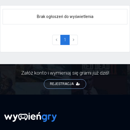
Brak ogłoszeń do wyświetlenia
(current)
1
Załóż konto i wymieniaj się grami już dziś!
REJESTRACJA