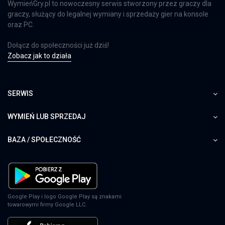
WymieńGry.pl to nowoczesny serwis stworzony przez graczy dla
graczy, służący do legalnej wymiany i sprzedaży gier na konsole
oraz PC.
Dołącz do społeczności już dziś!
Zobacz jak to działa
SERWIS
WYMIEŃ LUB SPRZEDAJ
BAZA / SPOŁECZNOŚĆ
Google Play i logo Google Play są znakami
towarowymi firmy Google LLC.