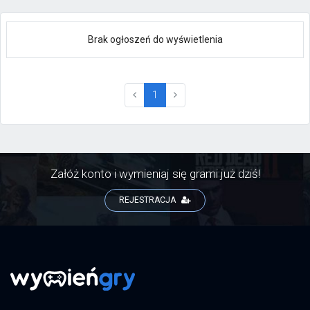
Brak ogłoszeń do wyświetlenia
(current)
1
Załóż konto i wymieniaj się grami już dziś!
REJESTRACJA