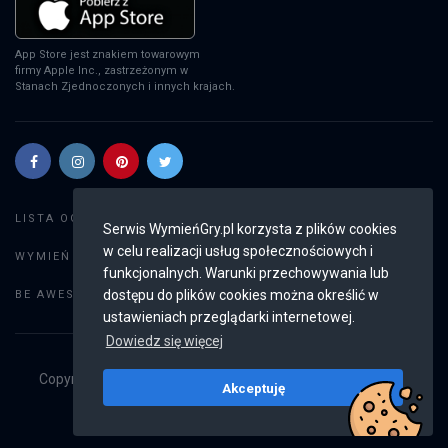
App Store jest znakiem towarowym
firmy Apple Inc., zastrzeżonym w
Stanach Zjednoczonych i innych krajach.
Szukaj gier
LISTA OGŁOSZEŃ:
Serwis WymieńGry.pl korzysta z plików cookies
w celu realizacji usług społecznościowych i
Dodaj ogłoszenie
WYMIEŃ GRY:
funkcjonalnych. Warunki przechowywania lub
Weryfikacja konta
dostępu do plików cookies można określić w
BE AWESOME:
ustawieniach przeglądarki internetowej.
Dowiedz się więcej
Copyright © 2019 - 2026
WymieńGry.pl
Wszystkie prawa
Akceptuję
zastrzeżone
v2.8.3