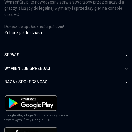
WymieńGry.pl to nowoczesny serwis stworzony przez graczy dla
graczy, służący do legalnej wymiany i sprzedaży gier na konsole
oraz PC.
Dołącz do społeczności już dziś!
Zobacz jak to działa
SERWIS
WYMIEŃ LUB SPRZEDAJ
BAZA / SPOŁECZNOŚĆ
Google Play i logo Google Play są znakami
towarowymi firmy Google LLC.