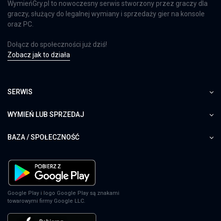
WymieńGry.pl to nowoczesny serwis stworzony przez graczy dla
graczy, służący do legalnej wymiany i sprzedaży gier na konsole
oraz PC.
Dołącz do społeczności już dziś!
Zobacz jak to działa
SERWIS
WYMIEŃ LUB SPRZEDAJ
BAZA / SPOŁECZNOŚĆ
Google Play i logo Google Play są znakami
towarowymi firmy Google LLC.