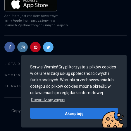
App Store jest znakiem towarowym
firmy Apple Inc., zastrzeżonym w
Stanach Zjednoczonych i innych krajach.
Szukaj gier
LISTA OGŁOSZEŃ:
Serwis WymieńGry.pl korzysta z plików cookies
w celu realizacji usług społecznościowych i
Dodaj ogłoszenie
WYMIEŃ GRY:
funkcjonalnych. Warunki przechowywania lub
Weryfikacja konta
dostępu do plików cookies można określić w
BE AWESOME:
ustawieniach przeglądarki internetowej.
Dowiedz się więcej
Copyright © 2019 - 2026
WymieńGry.pl
Wszystkie prawa
Akceptuję
zastrzeżone
v2.8.4