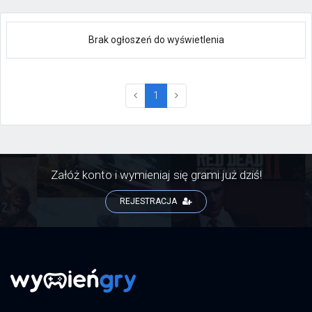
Brak ogłoszeń do wyświetlenia
(current)
1
Załóż konto i wymieniaj się grami już dziś!
REJESTRACJA