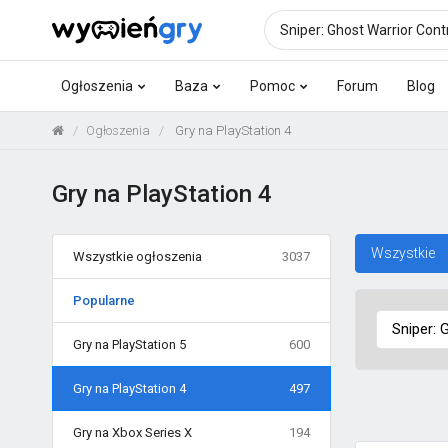
Ogłoszenia
Baza
Pomoc
Forum
Blog
Ogłoszenia
Gry na PlayStation 4
Gry na PlayStation 4
Wszystkie
Wszystkie ogłoszenia
3037
Popularne
Gry na PlayStation 5
600
Gry na PlayStation 4
497
Gry na Xbox Series X
194