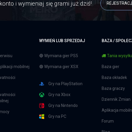
konto i wymieniaj się grami już dziś!
REJESTRAC
WYMIEŃ LUB SPRZEDAJ
BAZA / SPOŁE
erwisu
🔵 Wymiana gier PS5
Tania wysyłka
likacji mobilnej
🟢 Wymiana gier XSX
Baza gier
watności
Baza okładek
Gry na PlayStation
Baza graczy
watności
Gry na Xbox
Dziennik Zmian
ilnej
Gry na Nintendo
Aplikacja mobil
omocy
Gry na PC
Forum