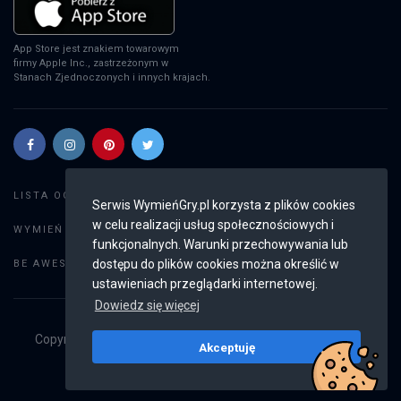
App Store jest znakiem towarowym
firmy Apple Inc., zastrzeżonym w
Stanach Zjednoczonych i innych krajach.
Szukaj gier
LISTA OGŁOSZEŃ:
Serwis WymieńGry.pl korzysta z plików cookies
w celu realizacji usług społecznościowych i
Dodaj ogłoszenie
WYMIEŃ GRY:
funkcjonalnych. Warunki przechowywania lub
Weryfikacja konta
dostępu do plików cookies można określić w
BE AWESOME:
ustawieniach przeglądarki internetowej.
Dowiedz się więcej
Copyright © 2019 - 2026
WymieńGry.pl
Wszystkie prawa
Akceptuję
zastrzeżone
v2.8.4