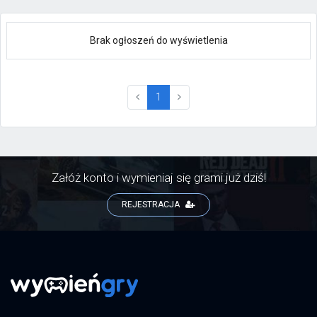
Brak ogłoszeń do wyświetlenia
(current)
1
Załóż konto i wymieniaj się grami już dziś!
REJESTRACJA