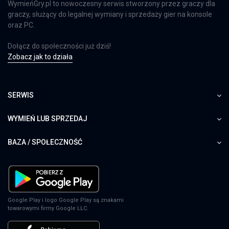
WymieńGry.pl to nowoczesny serwis stworzony przez graczy dla
graczy, służący do legalnej wymiany i sprzedaży gier na konsole
oraz PC.
Dołącz do społeczności już dziś!
Zobacz jak to działa
SERWIS
WYMIEŃ LUB SPRZEDAJ
BAZA / SPOŁECZNOŚĆ
Google Play i logo Google Play są znakami
towarowymi firmy Google LLC.