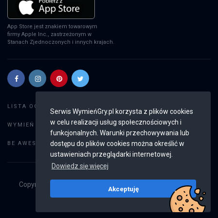
App Store jest znakiem towarowym
firmy Apple Inc., zastrzeżonym w
Stanach Zjednoczonych i innych krajach.
Szukaj gier
LISTA OGŁOSZEŃ:
Serwis WymieńGry.pl korzysta z plików cookies
w celu realizacji usług społecznościowych i
Dodaj ogłoszenie
WYMIEŃ GRY:
funkcjonalnych. Warunki przechowywania lub
Weryfikacja konta
dostępu do plików cookies można określić w
BE AWESOME:
ustawieniach przeglądarki internetowej.
Dowiedz się więcej
Copyright © 2019 - 2026
WymieńGry.pl
Wszystkie prawa
Akceptuję
zastrzeżone
v2.8.4