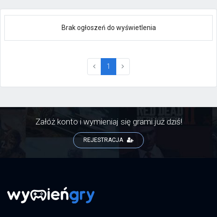
Brak ogłoszeń do wyświetlenia
(current)
1
Załóż konto i wymieniaj się grami już dziś!
REJESTRACJA