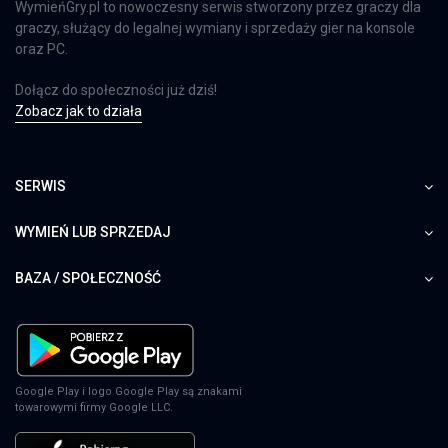
WymieńGry.pl to nowoczesny serwis stworzony przez graczy dla
graczy, służący do legalnej wymiany i sprzedaży gier na konsole
oraz PC.
Dołącz do społeczności już dziś!
Zobacz jak to działa
SERWIS
WYMIEŃ LUB SPRZEDAJ
BAZA / SPOŁECZNOŚĆ
Google Play i logo Google Play są znakami
towarowymi firmy Google LLC.