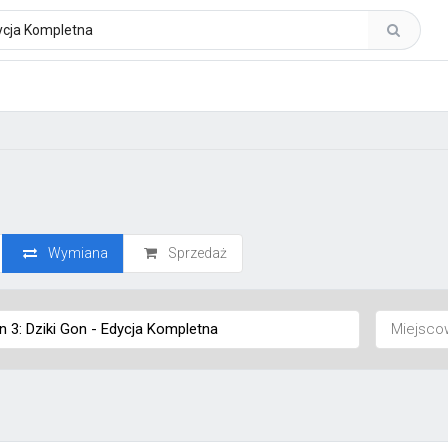
Wymiana
Sprzedaż