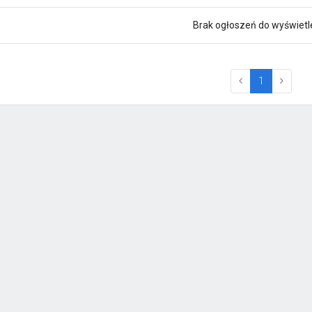
Brak ogłoszeń do wyświetl
(current)
1