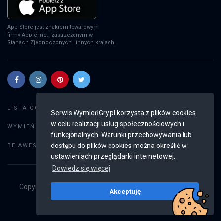
App Store jest znakiem towarowym
firmy Apple Inc., zastrzeżonym w
Stanach Zjednoczonych i innych krajach.
Szukaj gier
LISTA OGŁOSZEŃ:
Serwis WymieńGry.pl korzysta z plików cookies
w celu realizacji usług społecznościowych i
Dodaj ogłoszenie
WYMIEŃ GRY:
funkcjonalnych. Warunki przechowywania lub
Weryfikacja konta
dostępu do plików cookies można określić w
BE AWESOME:
ustawieniach przeglądarki internetowej.
Dowiedz się więcej
Copyright © 2019 - 2026
WymieńGry.pl
Wszystkie prawa
Akceptuję
zastrzeżone
v2.8.4