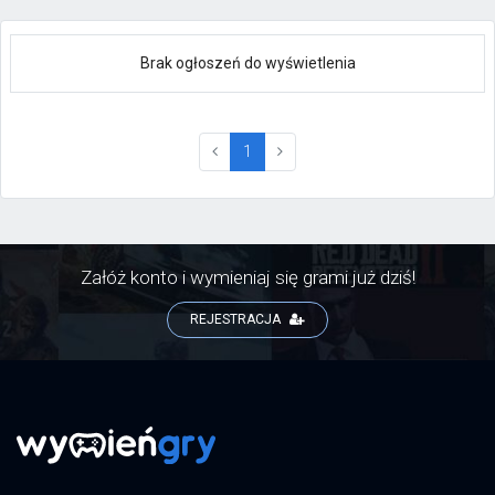
Brak ogłoszeń do wyświetlenia
(current)
1
Załóż konto i wymieniaj się grami już dziś!
REJESTRACJA