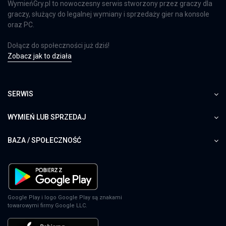
WymieńGry.pl to nowoczesny serwis stworzony przez graczy dla
graczy, służący do legalnej wymiany i sprzedaży gier na konsole
oraz PC.
Dołącz do społeczności już dziś!
Zobacz jak to działa
SERWIS
WYMIEŃ LUB SPRZEDAJ
BAZA / SPOŁECZNOŚĆ
Google Play i logo Google Play są znakami
towarowymi firmy Google LLC.