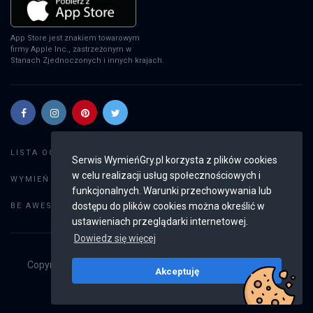
App Store jest znakiem towarowym
firmy Apple Inc., zastrzeżonym w
Stanach Zjednoczonych i innych krajach.
Szukaj gier
LISTA OGŁOSZEŃ:
Serwis WymieńGry.pl korzysta z plików cookies
w celu realizacji usług społecznościowych i
Dodaj ogłoszenie
WYMIEŃ GRY:
funkcjonalnych. Warunki przechowywania lub
Weryfikacja konta
dostępu do plików cookies można określić w
BE AWESOME:
ustawieniach przeglądarki internetowej.
Dowiedz się więcej
Copyright © 2019 - 2026
WymieńGry.pl
Wszystkie prawa
Akceptuję
zastrzeżone
v2.8.4