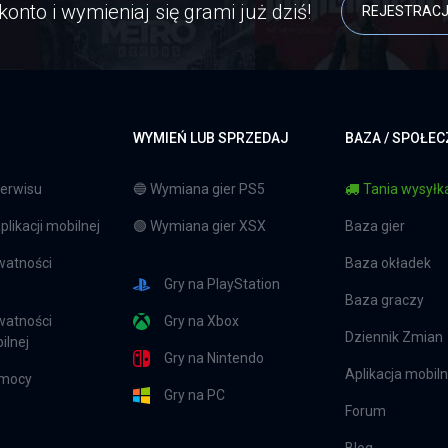
konto i wymieniaj się grami już dziś!
REJESTRAC
WYMIEŃ LUB SPRZEDAJ
BAZA / SPOŁE
erwisu
🔵 Wymiana gier PS5
Tania wysyłka
likacji mobilnej
🟢 Wymiana gier XSX
Baza gier
watności
Baza okładek
Gry na PlayStation
Baza graczy
watności
Gry na Xbox
Dziennik Zmian
ilnej
Gry na Nintendo
Aplikacja mobil
omocy
Gry na PC
Forum