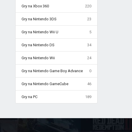
Gry na Xbox 360
220
Gry na Nintendo 3DS
23
Gry na Nintendo Wii U
5
Gry na Nintendo DS
34
Gry na Nintendo Wii
24
Gry na Nintendo Game Boy Advance
0
Gry na Nintendo GameCube
46
Gry na PC
189