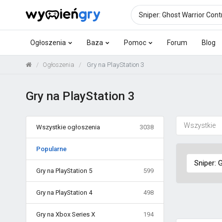
Ogłoszenia
Baza
Pomoc
Forum
Blog
Ogłoszenia
Gry na PlayStation 3
Gry na PlayStation 3
Wszystkie
Wszystkie ogłoszenia
3038
Popularne
Gry na PlayStation 5
599
Gry na PlayStation 4
498
Gry na Xbox Series X
194