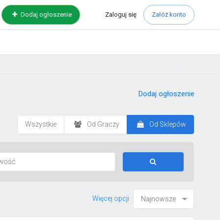
Zaloguj
się
Dodaj ogłoszenie
Załóż konto
Dodaj ogłoszenie
Wszystkie
Od Graczy
Od Sklepów
Więcej opcji