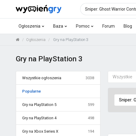
Ogłoszenia
Baza
Pomoc
Forum
Blog
Ogłoszenia
Gry na PlayStation 3
Gry na PlayStation 3
Wszystkie
Wszystkie ogłoszenia
3038
Popularne
Gry na PlayStation 5
599
Gry na PlayStation 4
498
Gry na Xbox Series X
194