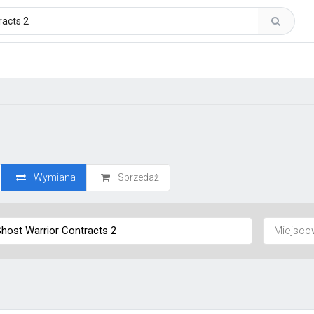
Wymiana
Sprzedaż