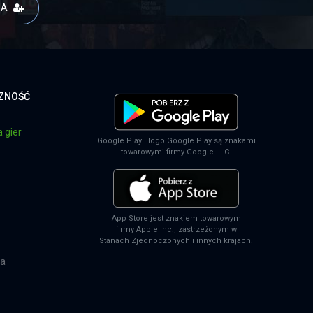
JA
CZNOŚĆ
 gier
Google Play i logo Google Play są znakami
towarowymi firmy Google LLC.
App Store jest znakiem towarowym
firmy Apple Inc., zastrzeżonym w
Stanach Zjednoczonych i innych krajach.
na