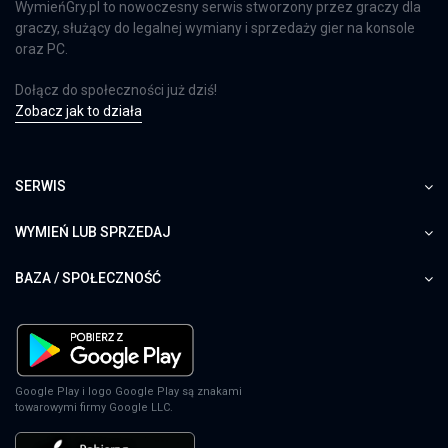
WymieńGry.pl to nowoczesny serwis stworzony przez graczy dla
graczy, służący do legalnej wymiany i sprzedaży gier na konsole
oraz PC.
Dołącz do społeczności już dziś!
Zobacz jak to działa
SERWIS
WYMIEŃ LUB SPRZEDAJ
BAZA / SPOŁECZNOŚĆ
Google Play i logo Google Play są znakami
towarowymi firmy Google LLC.