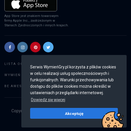
App Store jest znakiem towarowym
firmy Apple Inc., zastrzeżonym w
Stanach Zjednoczonych i innych krajach.
Szukaj gier
LISTA OGŁOSZEŃ:
Serwis WymieńGry.pl korzysta z plików cookies
w celu realizacji usług społecznościowych i
Dodaj ogłoszenie
WYMIEŃ GRY:
funkcjonalnych. Warunki przechowywania lub
Weryfikacja konta
dostępu do plików cookies można określić w
BE AWESOME:
ustawieniach przeglądarki internetowej.
Dowiedz się więcej
Copyright © 2019 - 2026
WymieńGry.pl
Wszystkie prawa
Akceptuję
zastrzeżone
v2.8.3