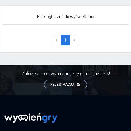
Brak ogłoszeń do wyświetlenia
(current)
1
Załóż konto i wymieniaj się grami już dziś!
REJESTRACJA