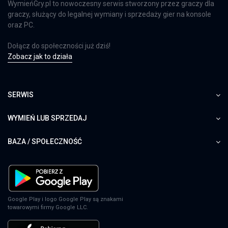
WymieńGry.pl to nowoczesny serwis stworzony przez graczy dla
graczy, służący do legalnej wymiany i sprzedaży gier na konsole
oraz PC.
Dołącz do społeczności już dziś!
Zobacz jak to działa
SERWIS
WYMIEŃ LUB SPRZEDAJ
BAZA / SPOŁECZNOŚĆ
Google Play i logo Google Play są znakami
towarowymi firmy Google LLC.