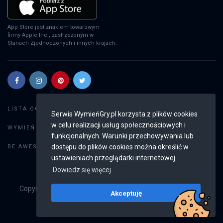
App Store jest znakiem towarowym
firmy Apple Inc., zastrzeżonym w
Stanach Zjednoczonych i innych krajach.
Szukaj gier
LISTA OGŁOSZEŃ:
Serwis WymieńGry.pl korzysta z plików cookies
w celu realizacji usług społecznościowych i
Dodaj ogłoszenie
WYMIEŃ GRY:
funkcjonalnych. Warunki przechowywania lub
Weryfikacja konta
dostępu do plików cookies można określić w
BE AWESOME:
ustawieniach przeglądarki internetowej.
Dowiedz się więcej
Copyright © 2019 - 2026
WymieńGry.pl
Wszystkie prawa
Akceptuję
zastrzeżone
v2.8.4