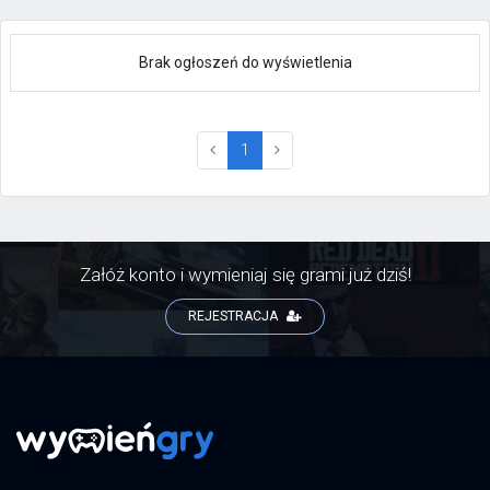
Brak ogłoszeń do wyświetlenia
(current)
1
Załóż konto i wymieniaj się grami już dziś!
REJESTRACJA