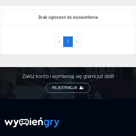
Brak ogłoszeń do wyświetlenia
(current)
1
Załóż konto i wymieniaj się grami już dziś!
REJESTRACJA