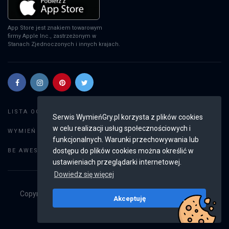
App Store jest znakiem towarowym
firmy Apple Inc., zastrzeżonym w
Stanach Zjednoczonych i innych krajach.
Szukaj gier
LISTA OGŁOSZEŃ:
Serwis WymieńGry.pl korzysta z plików cookies
w celu realizacji usług społecznościowych i
Dodaj ogłoszenie
WYMIEŃ GRY:
funkcjonalnych. Warunki przechowywania lub
Weryfikacja konta
dostępu do plików cookies można określić w
BE AWESOME:
ustawieniach przeglądarki internetowej.
Dowiedz się więcej
Copyright © 2019 - 2026
WymieńGry.pl
Wszystkie prawa
Akceptuję
zastrzeżone
v2.8.3