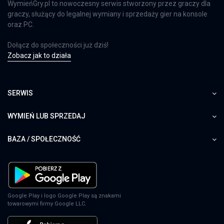
WymieńGry.pl to nowoczesny serwis stworzony przez graczy dla
graczy, służący do legalnej wymiany i sprzedaży gier na konsole
oraz PC.
Dołącz do społeczności już dziś!
Zobacz jak to działa
SERWIS
WYMIEŃ LUB SPRZEDAJ
BAZA / SPOŁECZNOŚĆ
Google Play i logo Google Play są znakami
towarowymi firmy Google LLC.