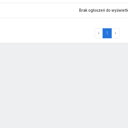
Brak ogłoszeń do wyświetl
(current)
1