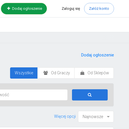
Zaloguj
się
Dodaj ogłoszenie
Załóż konto
Dodaj ogłoszenie
Wszystkie
Od Graczy
Od Sklepów
Więcej opcji