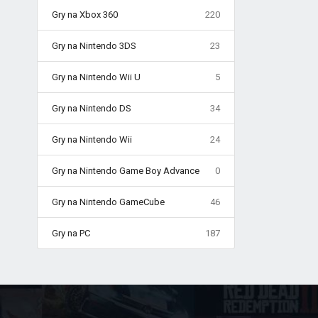
Gry na Xbox 360
220
Gry na Nintendo 3DS
23
Gry na Nintendo Wii U
5
Gry na Nintendo DS
34
Gry na Nintendo Wii
24
Gry na Nintendo Game Boy Advance
0
Gry na Nintendo GameCube
46
Gry na PC
187