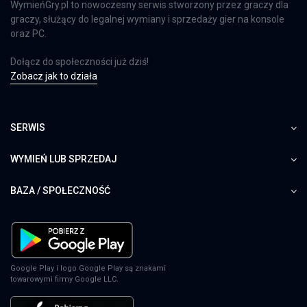
WymieńGry.pl to nowoczesny serwis stworzony przez graczy dla
graczy, służący do legalnej wymiany i sprzedaży gier na konsole
oraz PC.
Dołącz do społeczności już dziś!
Zobacz jak to działa
SERWIS
WYMIEŃ LUB SPRZEDAJ
BAZA / SPOŁECZNOŚĆ
Google Play i logo Google Play są znakami
towarowymi firmy Google LLC.