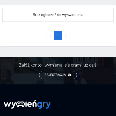
Brak ogłoszeń do wyświetlenia
(current)
1
Załóż konto i wymieniaj się grami już dziś!
REJESTRACJA