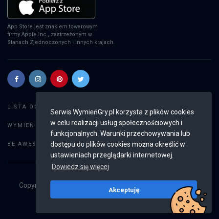
App Store jest znakiem towarowym
firmy Apple Inc., zastrzeżonym w
Stanach Zjednoczonych i innych krajach.
Szukaj gier
LISTA OGŁOSZEŃ:
Serwis WymieńGry.pl korzysta z plików cookies
w celu realizacji usług społecznościowych i
Dodaj ogłoszenie
WYMIEŃ GRY:
funkcjonalnych. Warunki przechowywania lub
Weryfikacja konta
dostępu do plików cookies można określić w
BE AWESOME:
ustawieniach przeglądarki internetowej.
Dowiedz się więcej
Copyright © 2019 - 2026
WymieńGry.pl
Wszystkie prawa
Akceptuję
zastrzeżone
v2.8.3