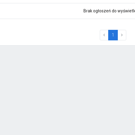
Brak ogłoszeń do wyświetl
(current)
1