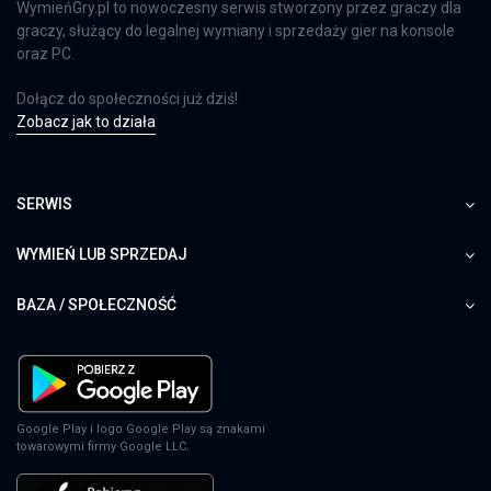
WymieńGry.pl to nowoczesny serwis stworzony przez graczy dla
graczy, służący do legalnej wymiany i sprzedaży gier na konsole
oraz PC.
Dołącz do społeczności już dziś!
Zobacz jak to działa
SERWIS
WYMIEŃ LUB SPRZEDAJ
BAZA / SPOŁECZNOŚĆ
Google Play i logo Google Play są znakami
towarowymi firmy Google LLC.