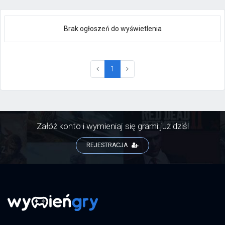
Brak ogłoszeń do wyświetlenia
(current)
1
Załóż konto i wymieniaj się grami już dziś!
REJESTRACJA