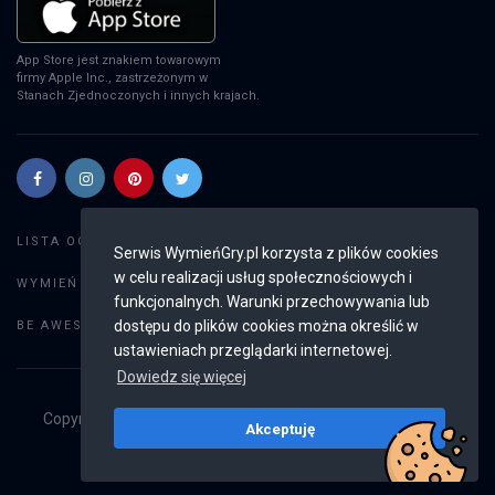
App Store jest znakiem towarowym
firmy Apple Inc., zastrzeżonym w
Stanach Zjednoczonych i innych krajach.
Szukaj gier
LISTA OGŁOSZEŃ:
Serwis WymieńGry.pl korzysta z plików cookies
w celu realizacji usług społecznościowych i
Dodaj ogłoszenie
WYMIEŃ GRY:
funkcjonalnych. Warunki przechowywania lub
Weryfikacja konta
dostępu do plików cookies można określić w
BE AWESOME:
ustawieniach przeglądarki internetowej.
Dowiedz się więcej
Copyright © 2019 - 2026
WymieńGry.pl
Wszystkie prawa
Akceptuję
zastrzeżone
v2.8.4