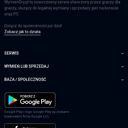
WymieńGry.pl to nowoczesny serwis stworzony przez graczy dla
graczy, służący do legalnej wymiany i sprzedaży gier na konsole
oraz PC.
Dołącz do społeczności już dziś!
Zobacz jak to działa
SERWIS
WYMIEŃ LUB SPRZEDAJ
BAZA / SPOŁECZNOŚĆ
Google Play i logo Google Play są znakami
towarowymi firmy Google LLC.