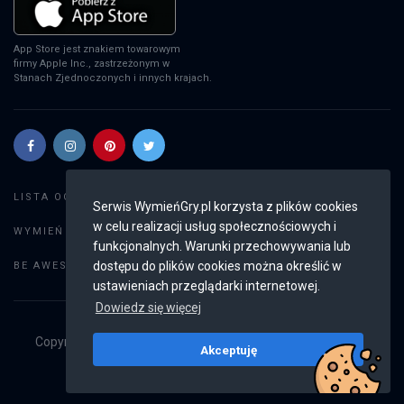
App Store jest znakiem towarowym
firmy Apple Inc., zastrzeżonym w
Stanach Zjednoczonych i innych krajach.
Szukaj gier
LISTA OGŁOSZEŃ:
Serwis WymieńGry.pl korzysta z plików cookies
w celu realizacji usług społecznościowych i
Dodaj ogłoszenie
WYMIEŃ GRY:
funkcjonalnych. Warunki przechowywania lub
Weryfikacja konta
dostępu do plików cookies można określić w
BE AWESOME:
ustawieniach przeglądarki internetowej.
Dowiedz się więcej
Copyright © 2019 - 2026
WymieńGry.pl
Wszystkie prawa
Akceptuję
zastrzeżone
v2.8.4