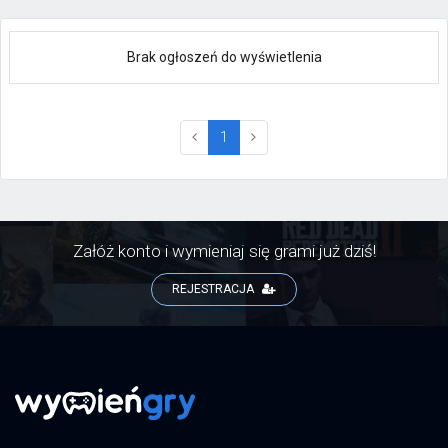
Brak ogłoszeń do wyświetlenia
(current)
1
Załóż konto i wymieniaj się grami już dziś!
REJESTRACJA