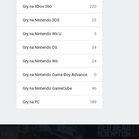
Gry na Xbox 360
220
Gry na Nintendo 3DS
23
Gry na Nintendo Wii U
5
Gry na Nintendo DS
34
Gry na Nintendo Wii
24
Gry na Nintendo Game Boy Advance
0
Gry na Nintendo GameCube
46
Gry na PC
189