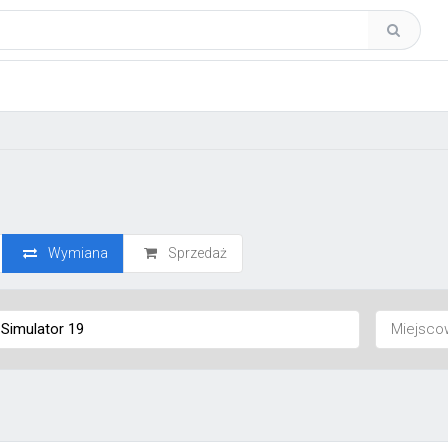
Wymiana
Sprzedaż