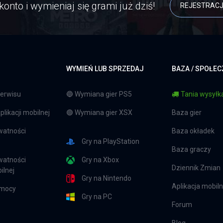
konto i wymieniaj się grami już dziś!
REJESTRAC
WYMIEŃ LUB SPRZEDAJ
BAZA / SPOŁE
erwisu
🔵 Wymiana gier PS5
Tania wysyłka
likacji mobilnej
🟢 Wymiana gier XSX
Baza gier
watności
Baza okładek
Gry na PlayStation
Baza graczy
watności
Gry na Xbox
Dziennik Zmian
ilnej
Gry na Nintendo
Aplikacja mobil
omocy
Gry na PC
Forum