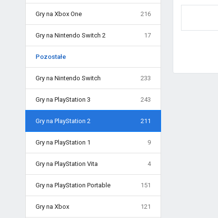
Gry na Xbox One
216
Gry na Nintendo Switch 2
17
Pozostałe
Gry na Nintendo Switch
233
Gry na PlayStation 3
243
Gry na PlayStation 2
211
Gry na PlayStation 1
9
Gry na PlayStation Vita
4
Gry na PlayStation Portable
151
Gry na Xbox
121