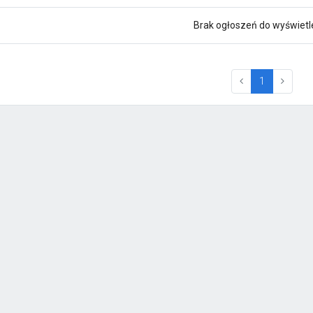
Brak ogłoszeń do wyświetl
(current)
1