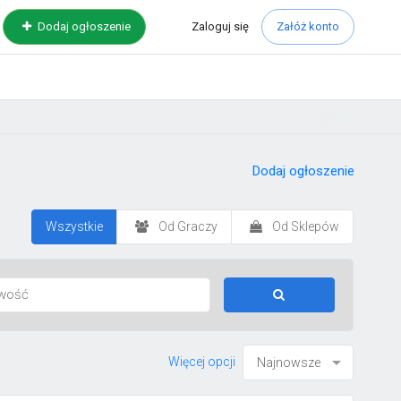
Zaloguj
się
Dodaj ogłoszenie
Załóż konto
Dodaj ogłoszenie
Wszystkie
Od Graczy
Od Sklepów
Więcej opcji