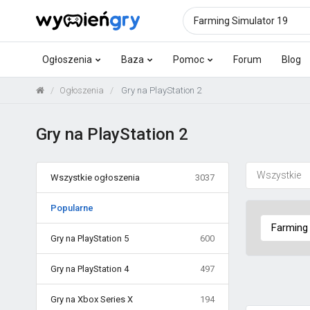
Ogłoszenia
Baza
Pomoc
Forum
Blog
Ogłoszenia
Gry na PlayStation 2
Gry na PlayStation 2
Wszystkie
Wszystkie ogłoszenia
3037
Popularne
Gry na PlayStation 5
600
Gry na PlayStation 4
497
Gry na Xbox Series X
194