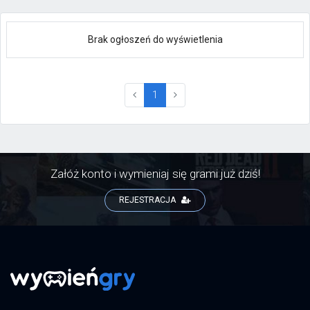
Brak ogłoszeń do wyświetlenia
(current)
1
Załóż konto i wymieniaj się grami już dziś!
REJESTRACJA