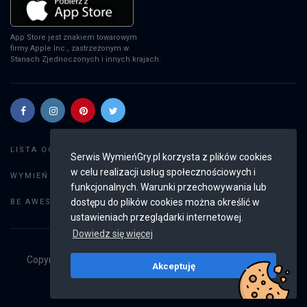
App Store jest znakiem towarowym
firmy Apple Inc., zastrzeżonym w
Stanach Zjednoczonych i innych krajach.
Szukaj gier
LISTA OGŁOSZEŃ:
Serwis WymieńGry.pl korzysta z plików cookies
w celu realizacji usług społecznościowych i
Dodaj ogłoszenie
WYMIEŃ GRY:
funkcjonalnych. Warunki przechowywania lub
Weryfikacja konta
dostępu do plików cookies można określić w
BE AWESOME:
ustawieniach przeglądarki internetowej.
Dowiedz się więcej
Copyright © 2019 - 2026
WymieńGry.pl
Wszystkie prawa
Akceptuję
zastrzeżone
v2.8.4