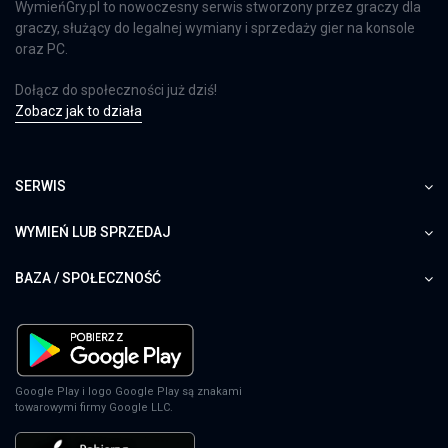
WymieńGry.pl to nowoczesny serwis stworzony przez graczy dla
graczy, służący do legalnej wymiany i sprzedaży gier na konsole
oraz PC.
Dołącz do społeczności już dziś!
Zobacz jak to działa
SERWIS
WYMIEŃ LUB SPRZEDAJ
BAZA / SPOŁECZNOŚĆ
Google Play i logo Google Play są znakami
towarowymi firmy Google LLC.