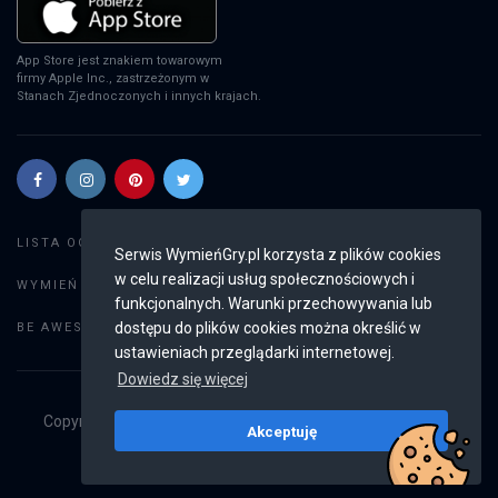
App Store jest znakiem towarowym
firmy Apple Inc., zastrzeżonym w
Stanach Zjednoczonych i innych krajach.
Szukaj gier
LISTA OGŁOSZEŃ:
Serwis WymieńGry.pl korzysta z plików cookies
w celu realizacji usług społecznościowych i
Dodaj ogłoszenie
WYMIEŃ GRY:
funkcjonalnych. Warunki przechowywania lub
Weryfikacja konta
dostępu do plików cookies można określić w
BE AWESOME:
ustawieniach przeglądarki internetowej.
Dowiedz się więcej
Copyright © 2019 - 2026
WymieńGry.pl
Wszystkie prawa
Akceptuję
zastrzeżone
v2.8.4