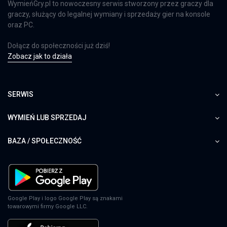
WymieńGry.pl to nowoczesny serwis stworzony przez graczy dla
graczy, służący do legalnej wymiany i sprzedaży gier na konsole
oraz PC.
Dołącz do społeczności już dziś!
Zobacz jak to działa
SERWIS
WYMIEŃ LUB SPRZEDAJ
BAZA / SPOŁECZNOŚĆ
Google Play i logo Google Play są znakami
towarowymi firmy Google LLC.