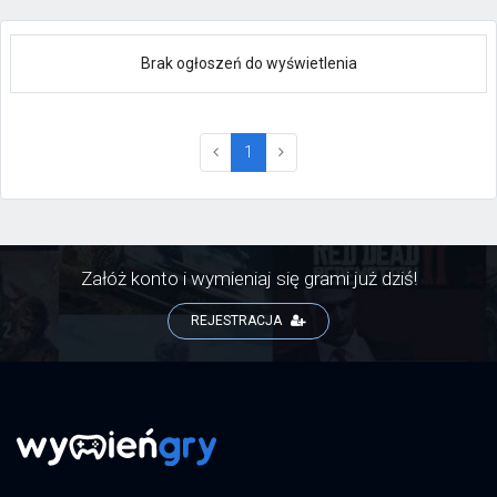
Brak ogłoszeń do wyświetlenia
(current)
1
Załóż konto i wymieniaj się grami już dziś!
REJESTRACJA