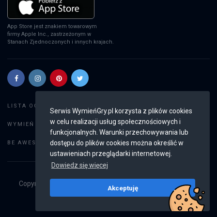
App Store jest znakiem towarowym
firmy Apple Inc., zastrzeżonym w
Stanach Zjednoczonych i innych krajach.
Szukaj gier
LISTA OGŁOSZEŃ:
Serwis WymieńGry.pl korzysta z plików cookies
w celu realizacji usług społecznościowych i
Dodaj ogłoszenie
WYMIEŃ GRY:
funkcjonalnych. Warunki przechowywania lub
Weryfikacja konta
dostępu do plików cookies można określić w
BE AWESOME:
ustawieniach przeglądarki internetowej.
Dowiedz się więcej
Copyright © 2019 - 2026
WymieńGry.pl
Wszystkie prawa
Akceptuję
zastrzeżone
v2.8.4