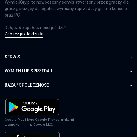
WymieńGry.pl to nowoczesny serwis stworzony przez graczy dla
graczy, służący do legalnej wymiany i sprzedaży gier na konsole
oraz PC.
Dołącz do społeczności już dziś!
Zobacz jak to działa
SERWIS
WYMIEŃ LUB SPRZEDAJ
BAZA / SPOŁECZNOŚĆ
Google Play i logo Google Play są znakami
towarowymi firmy Google LLC.