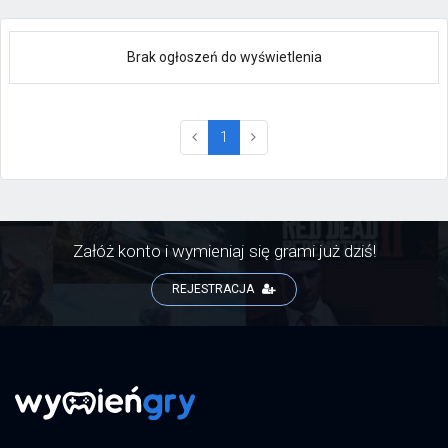
Brak ogłoszeń do wyświetlenia
(current)
1
Załóż konto i wymieniaj się grami już dziś!
REJESTRACJA