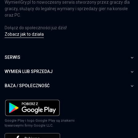
WymieńGry.pl to nowoczesny serwis stworzony przez graczy dla
graczy, służący do legalnej wymiany i sprzedaży gier na konsole
oraz PC.
Dołącz do społeczności już dziś!
Zobacz jak to działa
SERWIS
WYMIEŃ LUB SPRZEDAJ
BAZA / SPOŁECZNOŚĆ
Google Play i logo Google Play są znakami
towarowymi firmy Google LLC.