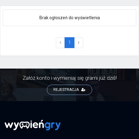
Brak ogłoszeń do wyświetlenia
(current)
1
Załóż konto i wymieniaj się grami już dziś!
REJESTRACJA