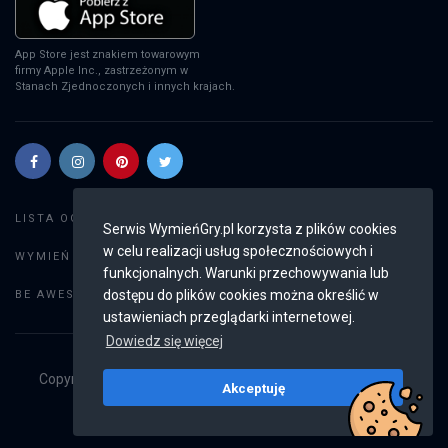
App Store jest znakiem towarowym
firmy Apple Inc., zastrzeżonym w
Stanach Zjednoczonych i innych krajach.
Szukaj gier
LISTA OGŁOSZEŃ:
Serwis WymieńGry.pl korzysta z plików cookies
w celu realizacji usług społecznościowych i
Dodaj ogłoszenie
WYMIEŃ GRY:
funkcjonalnych. Warunki przechowywania lub
Weryfikacja konta
dostępu do plików cookies można określić w
BE AWESOME:
ustawieniach przeglądarki internetowej.
Dowiedz się więcej
Copyright © 2019 - 2026
WymieńGry.pl
Wszystkie prawa
Akceptuję
zastrzeżone
v2.8.4