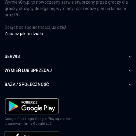
WymieńGry.pl to nowoczesny serwis stworzony przez graczy dla
graczy, służący do legalnej wymiany i sprzedaży gier na konsole
oraz PC.
Dołącz do społeczności już dziś!
Zobacz jak to działa
SERWIS
WYMIEŃ LUB SPRZEDAJ
BAZA / SPOŁECZNOŚĆ
Google Play i logo Google Play są znakami
towarowymi firmy Google LLC.