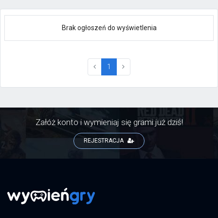
Brak ogłoszeń do wyświetlenia
(current)
1
Załóż konto i wymieniaj się grami już dziś!
REJESTRACJA