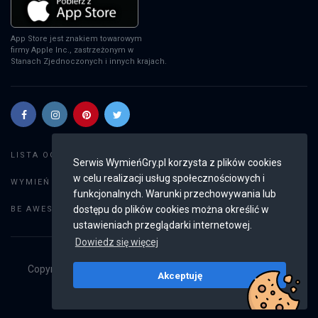
App Store jest znakiem towarowym
firmy Apple Inc., zastrzeżonym w
Stanach Zjednoczonych i innych krajach.
Szukaj gier
LISTA OGŁOSZEŃ:
Serwis WymieńGry.pl korzysta z plików cookies
w celu realizacji usług społecznościowych i
Dodaj ogłoszenie
WYMIEŃ GRY:
funkcjonalnych. Warunki przechowywania lub
Weryfikacja konta
dostępu do plików cookies można określić w
BE AWESOME:
ustawieniach przeglądarki internetowej.
Dowiedz się więcej
Copyright © 2019 - 2026
WymieńGry.pl
Wszystkie prawa
Akceptuję
zastrzeżone
v2.8.4