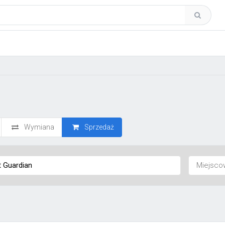
Wymiana
Sprzedaż