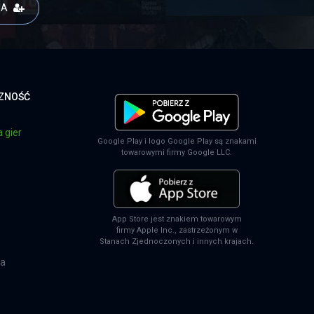
JA
CZNOŚĆ
 gier
Google Play i logo Google Play są znakami
towarowymi firmy Google LLC.
App Store jest znakiem towarowym
firmy Apple Inc., zastrzeżonym w
Stanach Zjednoczonych i innych krajach.
na