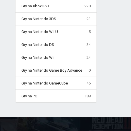
Gry na Xbox 360
220
Gry na Nintendo 3DS
23
Gry na Nintendo Wii U
5
Gry na Nintendo DS
34
Gry na Nintendo Wii
24
Gry na Nintendo Game Boy Advance
0
Gry na Nintendo GameCube
46
Gry na PC
189