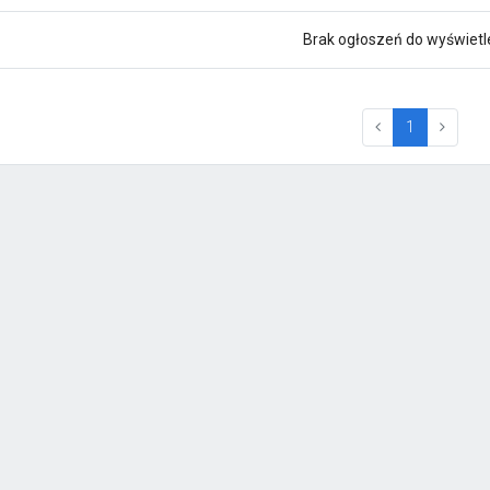
Brak ogłoszeń do wyświetl
(current)
1