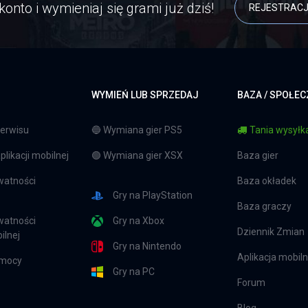
konto i wymieniaj się grami już dziś!
REJESTRAC
WYMIEŃ LUB SPRZEDAJ
BAZA / SPOŁE
erwisu
🔵 Wymiana gier PS5
Tania wysyłka
likacji mobilnej
🟢 Wymiana gier XSX
Baza gier
watności
Baza okładek
Gry na PlayStation
Baza graczy
watności
Gry na Xbox
Dziennik Zmian
ilnej
Gry na Nintendo
Aplikacja mobil
omocy
Gry na PC
Forum