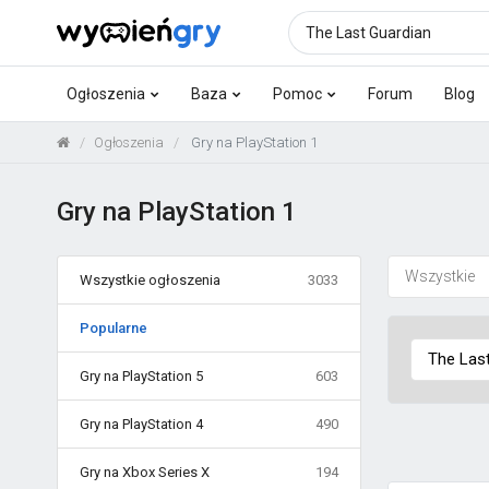
Ogłoszenia
Baza
Pomoc
Forum
Blog
Ogłoszenia
Gry na PlayStation 1
Gry na PlayStation 1
Wszystkie
Wszystkie ogłoszenia
3033
Popularne
Gry na PlayStation 5
603
Gry na PlayStation 4
490
Gry na Xbox Series X
194