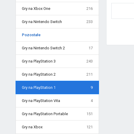
Gry na Xbox One
216
Gry na Nintendo Switch
233
Pozostałe
Gry na Nintendo Switch 2
17
Gry na PlayStation 3
243
Gry na PlayStation 2
211
Gry na PlayStation 1
9
Gry na PlayStation Vita
4
Gry na PlayStation Portable
151
Gry na Xbox
121