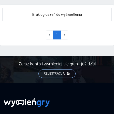
Brak ogłoszeń do wyświetlenia
(current)
1
Załóż konto i wymieniaj się grami już dziś!
REJESTRACJA