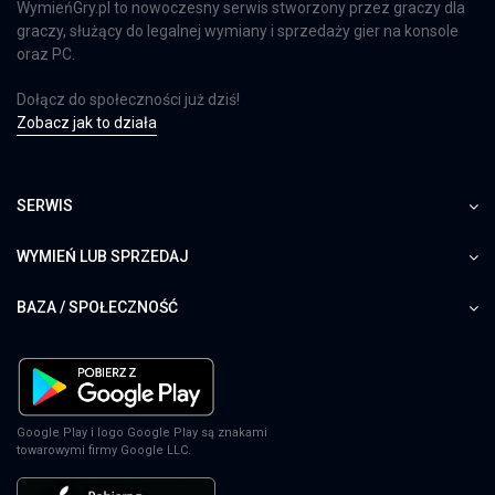
WymieńGry.pl to nowoczesny serwis stworzony przez graczy dla
graczy, służący do legalnej wymiany i sprzedaży gier na konsole
oraz PC.
Dołącz do społeczności już dziś!
Zobacz jak to działa
SERWIS
WYMIEŃ LUB SPRZEDAJ
BAZA / SPOŁECZNOŚĆ
Google Play i logo Google Play są znakami
towarowymi firmy Google LLC.