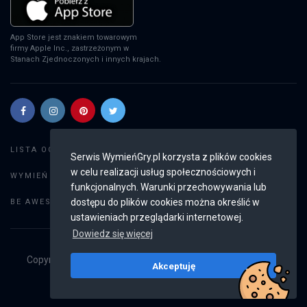
App Store jest znakiem towarowym
firmy Apple Inc., zastrzeżonym w
Stanach Zjednoczonych i innych krajach.
Szukaj gier
LISTA OGŁOSZEŃ:
Serwis WymieńGry.pl korzysta z plików cookies
w celu realizacji usług społecznościowych i
Dodaj ogłoszenie
WYMIEŃ GRY:
funkcjonalnych. Warunki przechowywania lub
Weryfikacja konta
dostępu do plików cookies można określić w
BE AWESOME:
ustawieniach przeglądarki internetowej.
Dowiedz się więcej
Copyright © 2019 - 2026
WymieńGry.pl
Wszystkie prawa
Akceptuję
zastrzeżone
v2.8.4