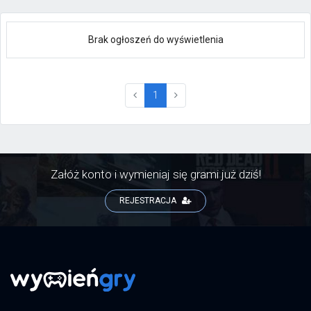
Brak ogłoszeń do wyświetlenia
(current)
1
Załóż konto i wymieniaj się grami już dziś!
REJESTRACJA