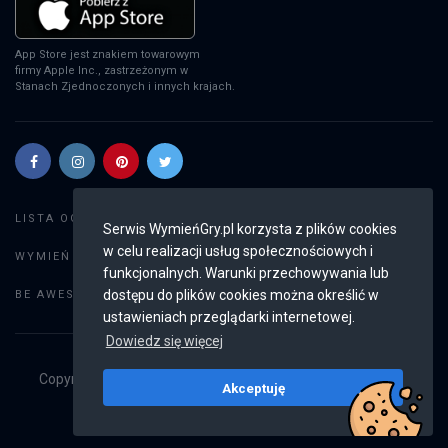
App Store jest znakiem towarowym
firmy Apple Inc., zastrzeżonym w
Stanach Zjednoczonych i innych krajach.
Szukaj gier
LISTA OGŁOSZEŃ:
Serwis WymieńGry.pl korzysta z plików cookies
w celu realizacji usług społecznościowych i
Dodaj ogłoszenie
WYMIEŃ GRY:
funkcjonalnych. Warunki przechowywania lub
Weryfikacja konta
dostępu do plików cookies można określić w
BE AWESOME:
ustawieniach przeglądarki internetowej.
Dowiedz się więcej
Copyright © 2019 - 2026
WymieńGry.pl
Wszystkie prawa
Akceptuję
zastrzeżone
v2.8.4