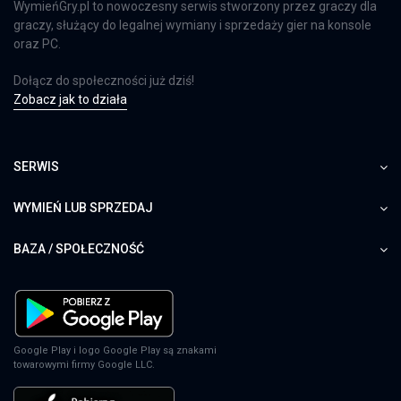
WymieńGry.pl to nowoczesny serwis stworzony przez graczy dla
graczy, służący do legalnej wymiany i sprzedaży gier na konsole
oraz PC.
Dołącz do społeczności już dziś!
Zobacz jak to działa
SERWIS
WYMIEŃ LUB SPRZEDAJ
BAZA / SPOŁECZNOŚĆ
Google Play i logo Google Play są znakami
towarowymi firmy Google LLC.