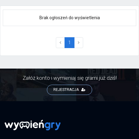
Brak ogłoszeń do wyświetlenia
(current)
1
Załóż konto i wymieniaj się grami już dziś!
REJESTRACJA