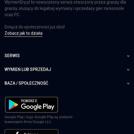
WymieńGry.pl to nowoczesny serwis stworzony przez graczy dla
graczy, służący do legalnej wymiany i sprzedaży gier na konsole
oraz PC.
Dołącz do społeczności już dziś!
Zobacz jak to działa
SERWIS
WYMIEŃ LUB SPRZEDAJ
BAZA / SPOŁECZNOŚĆ
Google Play i logo Google Play są znakami
towarowymi firmy Google LLC.