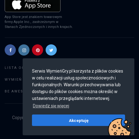
App Store jest znakiem towarowym
firmy Apple Inc., zastrzeżonym w
Stanach Zjednoczonych i innych krajach.
Szukaj gier
LISTA OGŁOSZEŃ:
Serwis WymieńGry.pl korzysta z plików cookies
w celu realizacji usług społecznościowych i
Dodaj ogłoszenie
WYMIEŃ GRY:
funkcjonalnych. Warunki przechowywania lub
Weryfikacja konta
dostępu do plików cookies można określić w
BE AWESOME:
ustawieniach przeglądarki internetowej.
Dowiedz się więcej
Copyright © 2019 - 2026
WymieńGry.pl
Wszystkie prawa
Akceptuję
zastrzeżone
v2.8.3