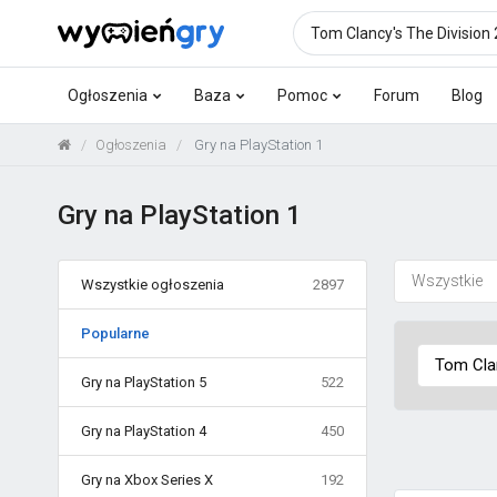
Ogłoszenia
Baza
Pomoc
Forum
Blog
Ogłoszenia
Gry na PlayStation 1
Gry na PlayStation 1
Wszystkie
Wszystkie ogłoszenia
2897
Popularne
Gry na PlayStation 5
522
Gry na PlayStation 4
450
Gry na Xbox Series X
192