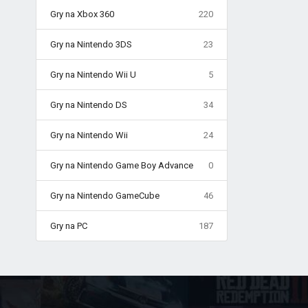
Gry na Xbox 360
220
Gry na Nintendo 3DS
23
Gry na Nintendo Wii U
5
Gry na Nintendo DS
34
Gry na Nintendo Wii
24
Gry na Nintendo Game Boy Advance
0
Gry na Nintendo GameCube
46
Gry na PC
187