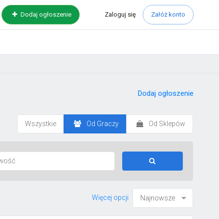
Zaloguj
się
Dodaj ogłoszenie
Załóż konto
Dodaj ogłoszenie
Wszystkie
Od Graczy
Od Sklepów
Więcej opcji