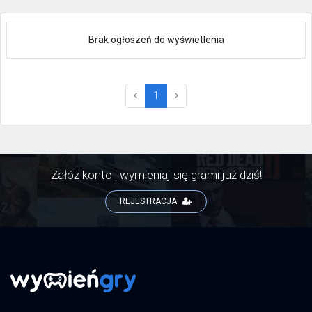
Brak ogłoszeń do wyświetlenia
(current)
1
Załóż konto i wymieniaj się grami już dziś!
REJESTRACJA