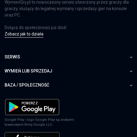
WymieńGry.pl to nowoczesny serwis stworzony przez graczy dla
graczy, służący do legalnej wymiany i sprzedaży gier na konsole
oraz PC.
Dołącz do społeczności już dziś!
Zobacz jak to działa
SERWIS
WYMIEŃ LUB SPRZEDAJ
BAZA / SPOŁECZNOŚĆ
Google Play i logo Google Play są znakami
towarowymi firmy Google LLC.