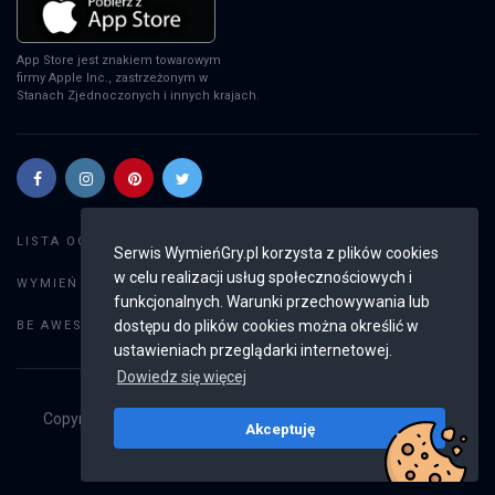
App Store jest znakiem towarowym
firmy Apple Inc., zastrzeżonym w
Stanach Zjednoczonych i innych krajach.
Szukaj gier
LISTA OGŁOSZEŃ:
Serwis WymieńGry.pl korzysta z plików cookies
w celu realizacji usług społecznościowych i
Dodaj ogłoszenie
WYMIEŃ GRY:
funkcjonalnych. Warunki przechowywania lub
Weryfikacja konta
dostępu do plików cookies można określić w
BE AWESOME:
ustawieniach przeglądarki internetowej.
Dowiedz się więcej
Copyright © 2019 - 2026
WymieńGry.pl
Wszystkie prawa
Akceptuję
zastrzeżone
v2.8.4