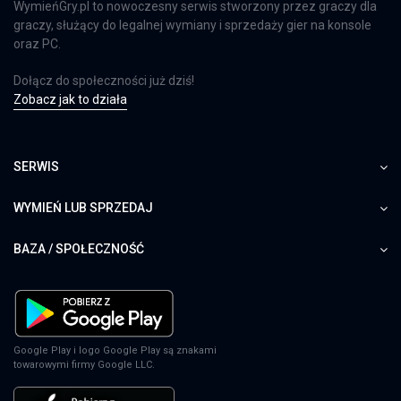
WymieńGry.pl to nowoczesny serwis stworzony przez graczy dla
graczy, służący do legalnej wymiany i sprzedaży gier na konsole
oraz PC.
Dołącz do społeczności już dziś!
Zobacz jak to działa
SERWIS
WYMIEŃ LUB SPRZEDAJ
BAZA / SPOŁECZNOŚĆ
Google Play i logo Google Play są znakami
towarowymi firmy Google LLC.