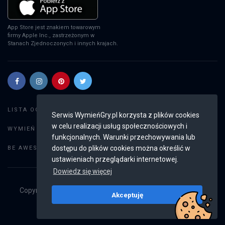
App Store jest znakiem towarowym
firmy Apple Inc., zastrzeżonym w
Stanach Zjednoczonych i innych krajach.
Szukaj gier
LISTA OGŁOSZEŃ:
Serwis WymieńGry.pl korzysta z plików cookies
w celu realizacji usług społecznościowych i
Dodaj ogłoszenie
WYMIEŃ GRY:
funkcjonalnych. Warunki przechowywania lub
Weryfikacja konta
dostępu do plików cookies można określić w
BE AWESOME:
ustawieniach przeglądarki internetowej.
Dowiedz się więcej
Copyright © 2019 - 2026
WymieńGry.pl
Wszystkie prawa
Akceptuję
zastrzeżone
v2.8.4