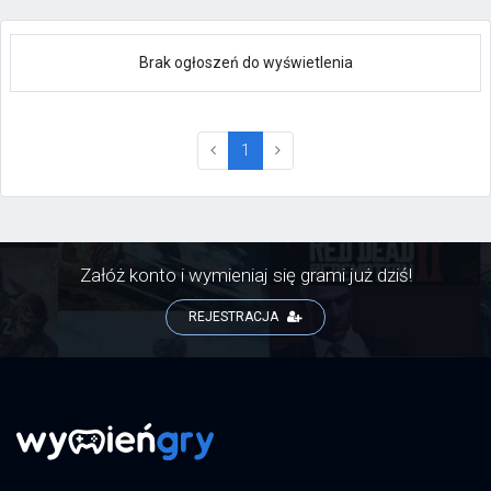
Brak ogłoszeń do wyświetlenia
(current)
1
Załóż konto i wymieniaj się grami już dziś!
REJESTRACJA