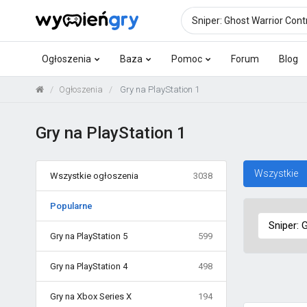
Ogłoszenia
Baza
Pomoc
Forum
Blog
Ogłoszenia
Gry na PlayStation 1
Gry na PlayStation 1
Wszystkie
Wszystkie ogłoszenia
3038
Popularne
Gry na PlayStation 5
599
Gry na PlayStation 4
498
Gry na Xbox Series X
194