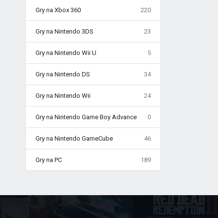
Gry na Xbox 360
220
Gry na Nintendo 3DS
23
Gry na Nintendo Wii U
5
Gry na Nintendo DS
34
Gry na Nintendo Wii
24
Gry na Nintendo Game Boy Advance
0
Gry na Nintendo GameCube
46
Gry na PC
189