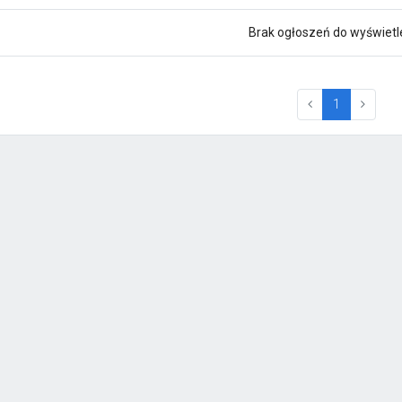
Brak ogłoszeń do wyświetl
(current)
1