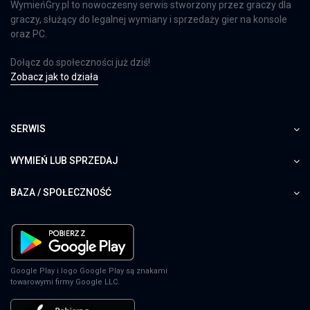
WymieńGry.pl to nowoczesny serwis stworzony przez graczy dla
graczy, służący do legalnej wymiany i sprzedaży gier na konsole
oraz PC.
Dołącz do społeczności już dziś!
Zobacz jak to działa
SERWIS
WYMIEŃ LUB SPRZEDAJ
BAZA / SPOŁECZNOŚĆ
Google Play i logo Google Play są znakami
towarowymi firmy Google LLC.