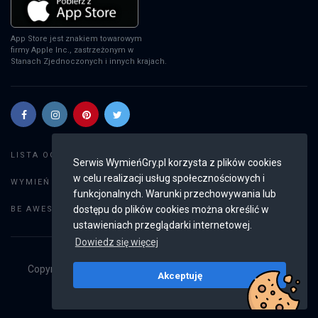
App Store jest znakiem towarowym
firmy Apple Inc., zastrzeżonym w
Stanach Zjednoczonych i innych krajach.
Szukaj gier
LISTA OGŁOSZEŃ:
Serwis WymieńGry.pl korzysta z plików cookies
w celu realizacji usług społecznościowych i
Dodaj ogłoszenie
WYMIEŃ GRY:
funkcjonalnych. Warunki przechowywania lub
Weryfikacja konta
dostępu do plików cookies można określić w
BE AWESOME:
ustawieniach przeglądarki internetowej.
Dowiedz się więcej
Copyright © 2019 - 2026
WymieńGry.pl
Wszystkie prawa
Akceptuję
zastrzeżone
v2.8.4