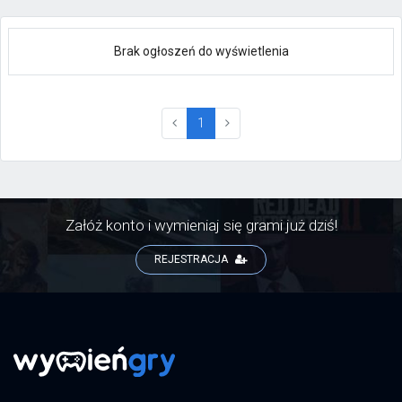
Brak ogłoszeń do wyświetlenia
(current)
1
Załóż konto i wymieniaj się grami już dziś!
REJESTRACJA