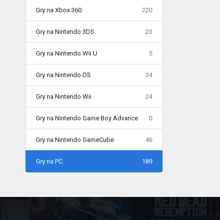
Gry na Xbox 360
220
Gry na Nintendo 3DS
23
Gry na Nintendo Wii U
5
Gry na Nintendo DS
34
Gry na Nintendo Wii
24
Gry na Nintendo Game Boy Advance
0
Gry na Nintendo GameCube
46
Gry na PC
189