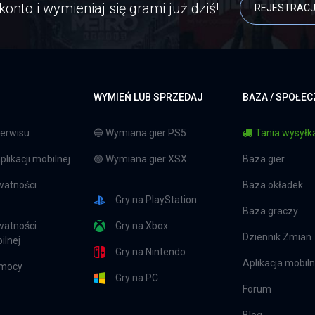
konto i wymieniaj się grami już dziś!
REJESTRAC
WYMIEŃ LUB SPRZEDAJ
BAZA / SPOŁE
erwisu
🔵 Wymiana gier PS5
Tania wysyłka
likacji mobilnej
🟢 Wymiana gier XSX
Baza gier
watności
Baza okładek
Gry na PlayStation
Baza graczy
watności
Gry na Xbox
Dziennik Zmian
ilnej
Gry na Nintendo
Aplikacja mobil
omocy
Gry na PC
Forum