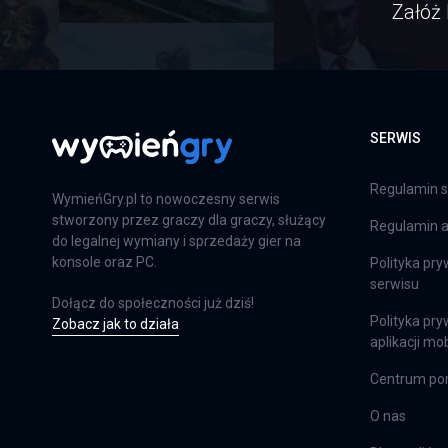
Załóż 
SERWIS
Regulamin s
WymieńGry.pl to nowoczesny serwis
stworzony przez graczy dla graczy, służący
Regulamin ap
do legalnej wymiany i sprzedaży gier na
konsole oraz PC.
Polityka pry
serwisu
Dołącz do społeczności już dziś!
Polityka pry
Zobacz jak to działa
aplikacji mob
Centrum p
O nas