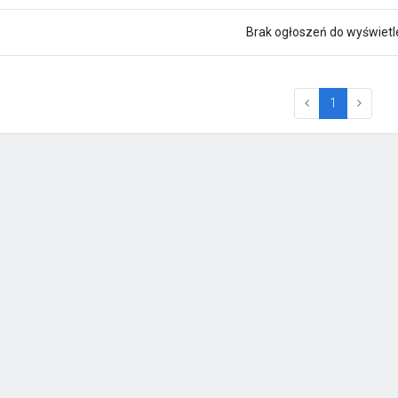
Brak ogłoszeń do wyświetl
(current)
1