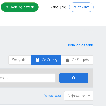
Zaloguj
się
Dodaj ogłoszenie
Załóż konto
Dodaj ogłoszenie
Wszystkie
Od Graczy
Od Sklepów
Więcej opcji