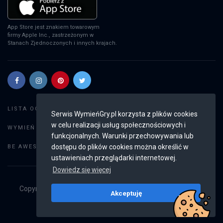
App Store jest znakiem towarowym
firmy Apple Inc., zastrzeżonym w
Stanach Zjednoczonych i innych krajach.
Szukaj gier
LISTA OGŁOSZEŃ:
Serwis WymieńGry.pl korzysta z plików cookies
w celu realizacji usług społecznościowych i
Dodaj ogłoszenie
WYMIEŃ GRY:
funkcjonalnych. Warunki przechowywania lub
Weryfikacja konta
dostępu do plików cookies można określić w
BE AWESOME:
ustawieniach przeglądarki internetowej.
Dowiedz się więcej
Copyright © 2019 - 2026
WymieńGry.pl
Wszystkie prawa
Akceptuję
zastrzeżone
v2.8.3