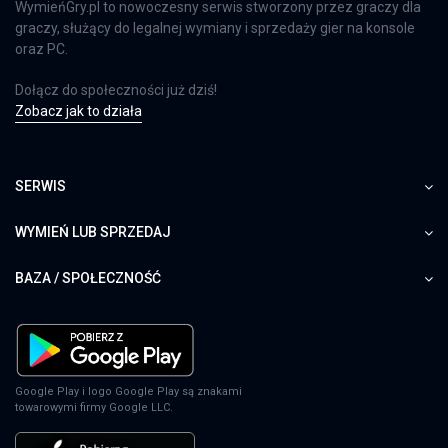
WymieńGry.pl to nowoczesny serwis stworzony przez graczy dla
graczy, służący do legalnej wymiany i sprzedaży gier na konsole
oraz PC.
Dołącz do społeczności już dziś!
Zobacz jak to działa
SERWIS
WYMIEŃ LUB SPRZEDAJ
BAZA / SPOŁECZNOŚĆ
Google Play i logo Google Play są znakami
towarowymi firmy Google LLC.