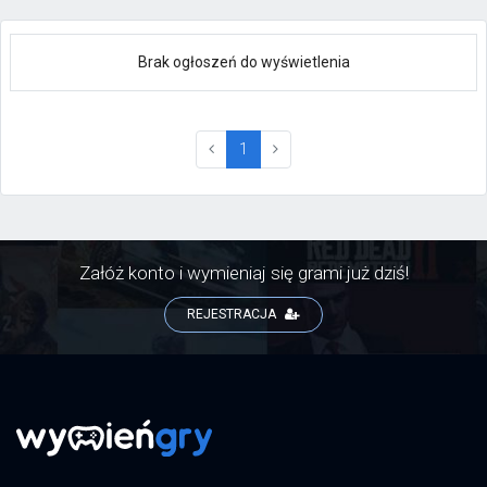
Brak ogłoszeń do wyświetlenia
(current)
1
Załóż konto i wymieniaj się grami już dziś!
REJESTRACJA