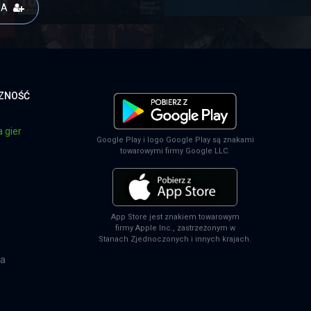
JA
CZNOŚĆ
 gier
Google Play i logo Google Play są znakami
towarowymi firmy Google LLC.
App Store jest znakiem towarowym
firmy Apple Inc., zastrzeżonym w
Stanach Zjednoczonych i innych krajach.
na