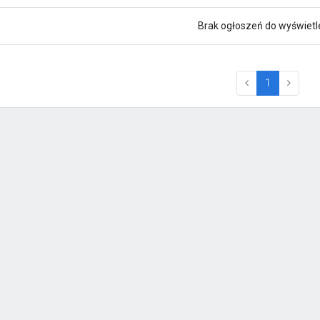
Brak ogłoszeń do wyświetl
(current)
1