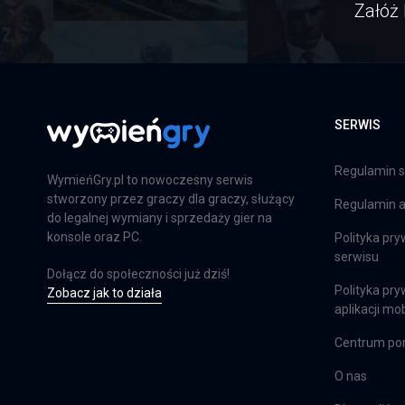
Załóż 
SERWIS
Regulamin s
WymieńGry.pl to nowoczesny serwis
stworzony przez graczy dla graczy, służący
Regulamin ap
do legalnej wymiany i sprzedaży gier na
konsole oraz PC.
Polityka pry
serwisu
Dołącz do społeczności już dziś!
Polityka pry
Zobacz jak to działa
aplikacji mob
Centrum p
O nas