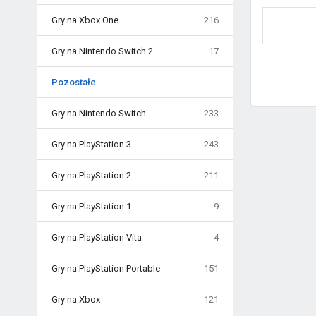
Gry na Xbox One
216
Gry na Nintendo Switch 2
17
Pozostałe
Gry na Nintendo Switch
233
Gry na PlayStation 3
243
Gry na PlayStation 2
211
Gry na PlayStation 1
9
Gry na PlayStation Vita
4
Gry na PlayStation Portable
151
Gry na Xbox
121