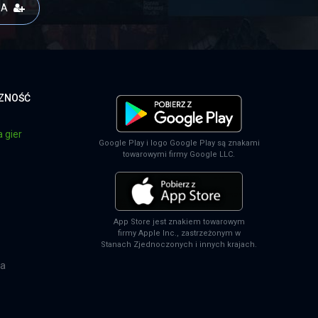
JA
CZNOŚĆ
 gier
Google Play i logo Google Play są znakami
towarowymi firmy Google LLC.
App Store jest znakiem towarowym
firmy Apple Inc., zastrzeżonym w
Stanach Zjednoczonych i innych krajach.
na