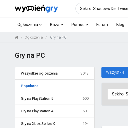
Ogłoszenia
Baza
Pomoc
Forum
Blog
Ogłoszenia
Gry na PC
Gry na PC
Wszystkie
Wszystkie ogłoszenia
3043
Popularne
Gry na PlayStation 5
600
Gry na PlayStation 4
503
Gry na Xbox Series X
194