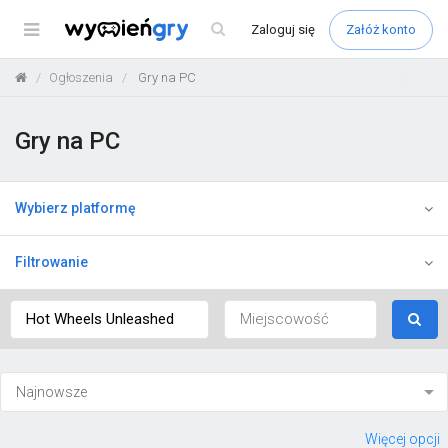
Menu
Zaloguj
się
Załóż konto
Ogłoszenia
Gry na PC
Gry na PC
Wybierz platformę
Filtrowanie
Więcej opcji