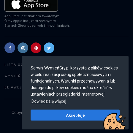
App Store jest znakiem towarowym
firmy Apple Inc., zastrzeżonym w
Stanach Zjednoczonych i innych krajach.
Szukaj gier
LISTA OGŁOSZEŃ:
Serwis WymieńGry.pl korzysta z plików cookies
w celu realizacji usług społecznościowych i
Dodaj ogłoszenie
WYMIEŃ GRY:
funkcjonalnych. Warunki przechowywania lub
Weryfikacja konta
dostępu do plików cookies można określić w
BE AWESOME:
ustawieniach przeglądarki internetowej.
Dowiedz się więcej
Copyright © 2019 - 2026
WymieńGry.pl
Wszystkie prawa
Akceptuję
zastrzeżone
v2.8.4