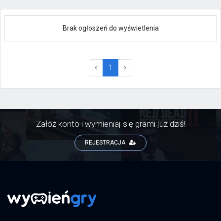
Brak ogłoszeń do wyświetlenia
(current)
1
Załóż konto i wymieniaj się grami już dziś!
REJESTRACJA