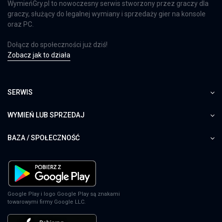
WymieńGry.pl to nowoczesny serwis stworzony przez graczy dla
graczy, służący do legalnej wymiany i sprzedaży gier na konsole
oraz PC.
Dołącz do społeczności już dziś!
Zobacz jak to działa
SERWIS
WYMIEŃ LUB SPRZEDAJ
BAZA / SPOŁECZNOŚĆ
Google Play i logo Google Play są znakami
towarowymi firmy Google LLC.