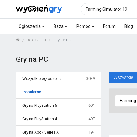
Ogłoszenia
Baza
Pomoc
Forum
Blog
Ogłoszenia
Gry na PC
Gry na PC
Wszystkie
Wszystkie ogłoszenia
3039
Popularne
Gry na PlayStation 5
601
Gry na PlayStation 4
497
Gry na Xbox Series X
194