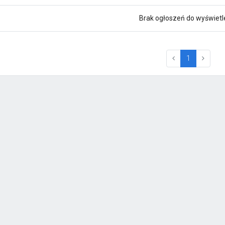
Brak ogłoszeń do wyświetl
(current)
1