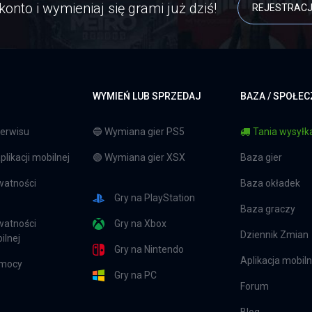
konto i wymieniaj się grami już dziś!
REJESTRAC
WYMIEŃ LUB SPRZEDAJ
BAZA / SPOŁE
erwisu
🔵 Wymiana gier PS5
Tania wysyłka
likacji mobilnej
🟢 Wymiana gier XSX
Baza gier
watności
Baza okładek
Gry na PlayStation
Baza graczy
watności
Gry na Xbox
Dziennik Zmian
ilnej
Gry na Nintendo
Aplikacja mobil
omocy
Gry na PC
Forum