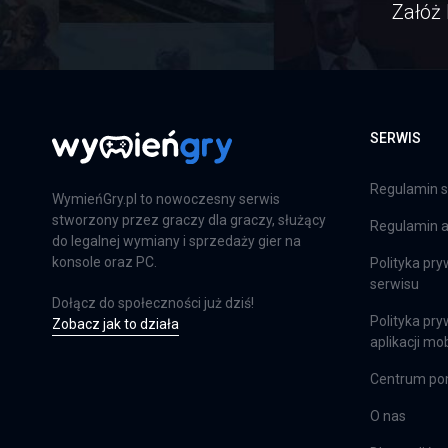
Załóż 
SERWIS
Regulamin s
WymieńGry.pl to nowoczesny serwis
stworzony przez graczy dla graczy, służący
Regulamin ap
do legalnej wymiany i sprzedaży gier na
konsole oraz PC.
Polityka pry
serwisu
Dołącz do społeczności już dziś!
Polityka pry
Zobacz jak to działa
aplikacji mob
Centrum p
O nas