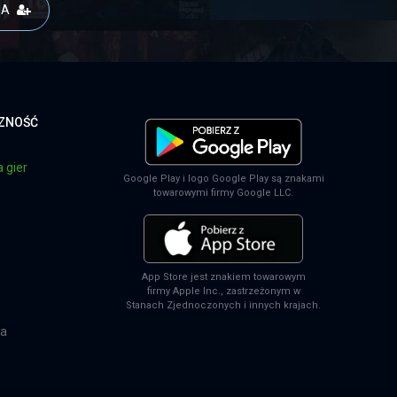
JA
CZNOŚĆ
 gier
Google Play i logo Google Play są znakami
towarowymi firmy Google LLC.
App Store jest znakiem towarowym
firmy Apple Inc., zastrzeżonym w
Stanach Zjednoczonych i innych krajach.
na