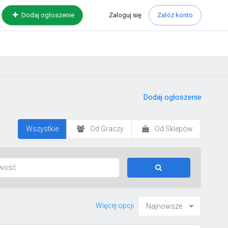
Zaloguj
się
Dodaj ogłoszenie
Załóż konto
Dodaj ogłoszenie
Wszystkie
Od Graczy
Od Sklepów
Więcej opcji