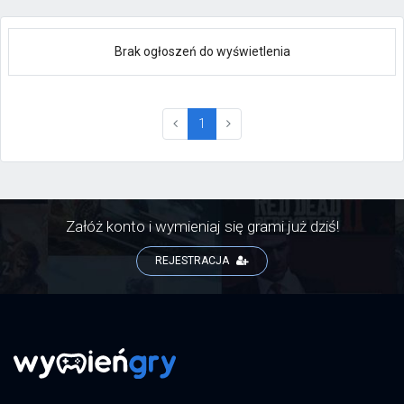
Brak ogłoszeń do wyświetlenia
(current)
1
Załóż konto i wymieniaj się grami już dziś!
REJESTRACJA