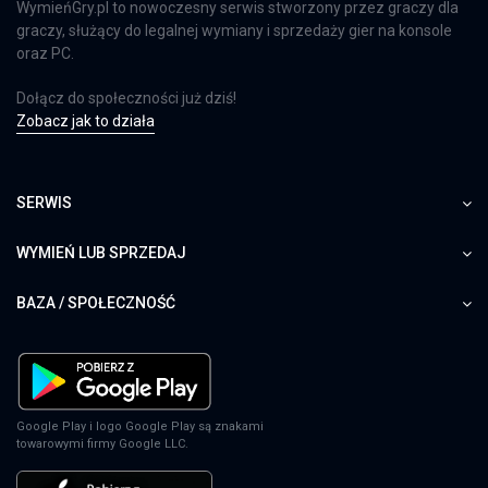
WymieńGry.pl to nowoczesny serwis stworzony przez graczy dla
graczy, służący do legalnej wymiany i sprzedaży gier na konsole
oraz PC.
Dołącz do społeczności już dziś!
Zobacz jak to działa
SERWIS
WYMIEŃ LUB SPRZEDAJ
BAZA / SPOŁECZNOŚĆ
Google Play i logo Google Play są znakami
towarowymi firmy Google LLC.