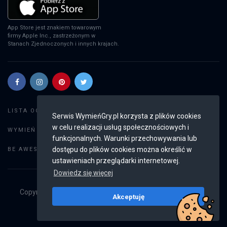
App Store jest znakiem towarowym
firmy Apple Inc., zastrzeżonym w
Stanach Zjednoczonych i innych krajach.
Szukaj gier
LISTA OGŁOSZEŃ:
Serwis WymieńGry.pl korzysta z plików cookies
w celu realizacji usług społecznościowych i
Dodaj ogłoszenie
WYMIEŃ GRY:
funkcjonalnych. Warunki przechowywania lub
Weryfikacja konta
dostępu do plików cookies można określić w
BE AWESOME:
ustawieniach przeglądarki internetowej.
Dowiedz się więcej
Copyright © 2019 - 2026
WymieńGry.pl
Wszystkie prawa
Akceptuję
zastrzeżone
v2.8.4