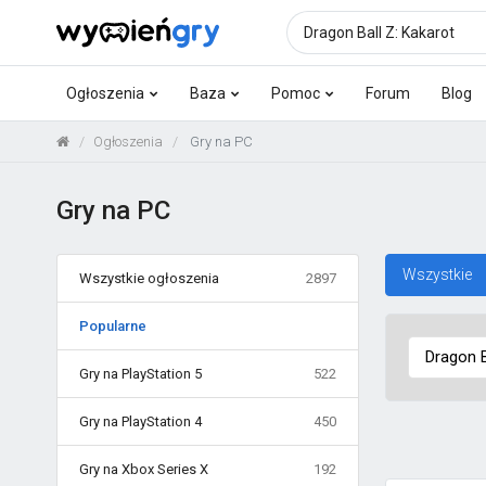
Ogłoszenia
Baza
Pomoc
Forum
Blog
Ogłoszenia
Gry na PC
Gry na PC
Wszystkie
Wszystkie ogłoszenia
2897
Popularne
Gry na PlayStation 5
522
Gry na PlayStation 4
450
Gry na Xbox Series X
192