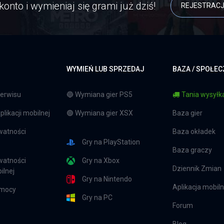
konto i wymieniaj się grami już dziś!
REJESTRAC
WYMIEŃ LUB SPRZEDAJ
BAZA / SPOŁE
erwisu
🔵 Wymiana gier PS5
Tania wysyłka
likacji mobilnej
🟢 Wymiana gier XSX
Baza gier
watności
Baza okładek
Gry na PlayStation
Baza graczy
watności
Gry na Xbox
Dziennik Zmian
ilnej
Gry na Nintendo
Aplikacja mobil
omocy
Gry na PC
Forum