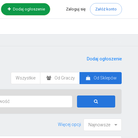
Zaloguj
się
Dodaj ogłoszenie
Załóż konto
Dodaj ogłoszenie
Wszystkie
Od Graczy
Od Sklepów
Więcej opcji