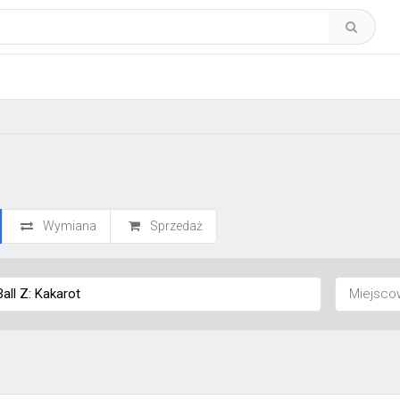
Wymiana
Sprzedaż