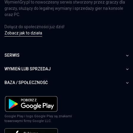
WymieńGry.pl to nowoczesny serwis stworzony przez graczy dla
graczy, służący do legalnej wymiany i sprzedaży gier na konsole
oraz PC.
Dołącz do społeczności już dziś!
Zobacz jak to działa
SERWIS
WYMIEŃ LUB SPRZEDAJ
BAZA / SPOŁECZNOŚĆ
Google Play i logo Google Play są znakami
towarowymi firmy Google LLC.