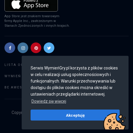
App Store jest znakiem towarowym
firmy Apple Inc., zastrzeżonym w
Stanach Zjednoczonych i innych krajach.
Szukaj gier
LISTA OGŁOSZEŃ:
Serwis WymieńGry.pl korzysta z plików cookies
w celu realizacji usług społecznościowych i
Dodaj ogłoszenie
WYMIEŃ GRY:
funkcjonalnych. Warunki przechowywania lub
Weryfikacja konta
dostępu do plików cookies można określić w
BE AWESOME:
ustawieniach przeglądarki internetowej.
Dowiedz się więcej
Copyright © 2019 - 2026
WymieńGry.pl
Wszystkie prawa
Akceptuję
zastrzeżone
v2.8.4