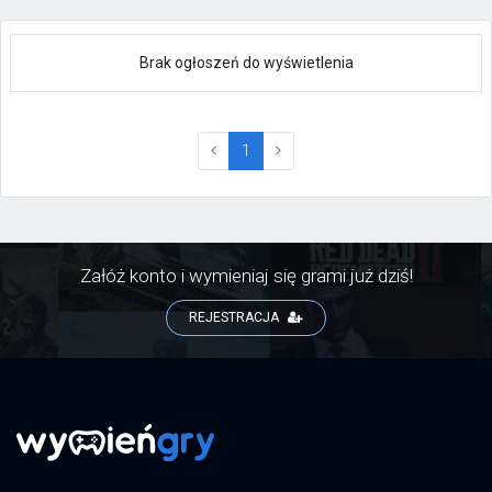
Brak ogłoszeń do wyświetlenia
(current)
1
Załóż konto i wymieniaj się grami już dziś!
REJESTRACJA