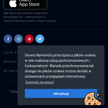
App Store jest znakiem towarowym
firmy Apple Inc., zastrzeżonym w
Stanach Zjednoczonych i innych krajach.
Szukaj gier
LISTA OGŁOSZEŃ:
Serwis WymieńGry.pl korzysta z plików cookies
w celu realizacji usług społecznościowych i
Dodaj ogłoszenie
WYMIEŃ GRY:
funkcjonalnych. Warunki przechowywania lub
Weryfikacja konta
dostępu do plików cookies można określić w
BE AWESOME:
ustawieniach przeglądarki internetowej.
Dowiedz się więcej
Copyright © 2019 - 2026
WymieńGry.pl
Wszystkie prawa
Akceptuję
zastrzeżone
v2.8.4