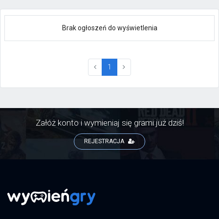
Brak ogłoszeń do wyświetlenia
(current)
1
Załóż konto i wymieniaj się grami już dziś!
REJESTRACJA