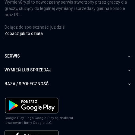
WymieńGry.pl to nowoczesny serwis stworzony przez graczy dla
graczy, służący do legalnej wymiany i sprzedaży gier na konsole
oraz PC.
Dołącz do społeczności już dziś!
Zobacz jak to działa
SERWIS
WYMIEŃ LUB SPRZEDAJ
BAZA / SPOŁECZNOŚĆ
Google Play i logo Google Play są znakami
towarowymi firmy Google LLC.