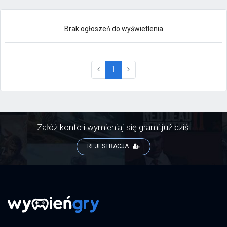
Brak ogłoszeń do wyświetlenia
(current)
1
Załóż konto i wymieniaj się grami już dziś!
REJESTRACJA