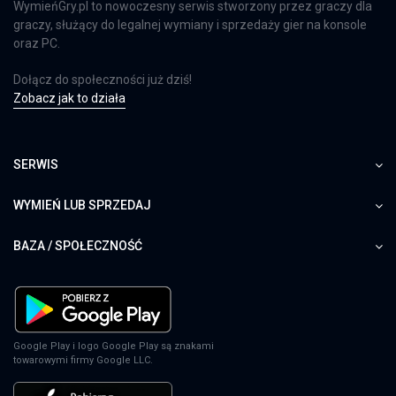
WymieńGry.pl to nowoczesny serwis stworzony przez graczy dla
graczy, służący do legalnej wymiany i sprzedaży gier na konsole
oraz PC.
Dołącz do społeczności już dziś!
Zobacz jak to działa
SERWIS
WYMIEŃ LUB SPRZEDAJ
BAZA / SPOŁECZNOŚĆ
Google Play i logo Google Play są znakami
towarowymi firmy Google LLC.