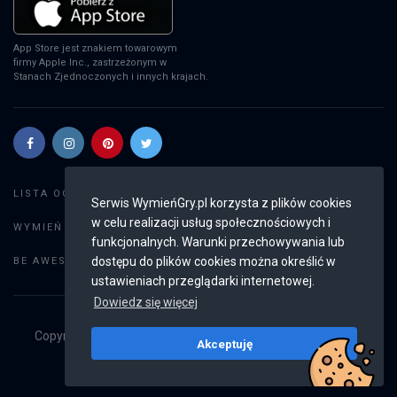
App Store jest znakiem towarowym
firmy Apple Inc., zastrzeżonym w
Stanach Zjednoczonych i innych krajach.
Szukaj gier
LISTA OGŁOSZEŃ:
Serwis WymieńGry.pl korzysta z plików cookies
w celu realizacji usług społecznościowych i
Dodaj ogłoszenie
WYMIEŃ GRY:
funkcjonalnych. Warunki przechowywania lub
Weryfikacja konta
dostępu do plików cookies można określić w
BE AWESOME:
ustawieniach przeglądarki internetowej.
Dowiedz się więcej
Copyright © 2019 - 2026
WymieńGry.pl
Wszystkie prawa
Akceptuję
zastrzeżone
v2.8.4