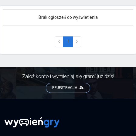
Brak ogłoszeń do wyświetlenia
(current)
1
Załóż konto i wymieniaj się grami już dziś!
REJESTRACJA