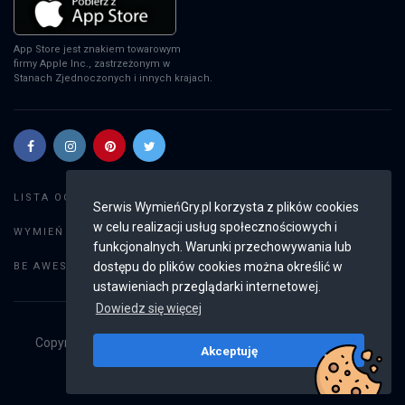
App Store jest znakiem towarowym
firmy Apple Inc., zastrzeżonym w
Stanach Zjednoczonych i innych krajach.
Szukaj gier
LISTA OGŁOSZEŃ:
Serwis WymieńGry.pl korzysta z plików cookies
w celu realizacji usług społecznościowych i
Dodaj ogłoszenie
WYMIEŃ GRY:
funkcjonalnych. Warunki przechowywania lub
Weryfikacja konta
dostępu do plików cookies można określić w
BE AWESOME:
ustawieniach przeglądarki internetowej.
Dowiedz się więcej
Copyright © 2019 - 2026
WymieńGry.pl
Wszystkie prawa
Akceptuję
zastrzeżone
v2.8.4