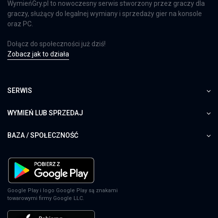
WymieńGry.pl to nowoczesny serwis stworzony przez graczy dla
graczy, służący do legalnej wymiany i sprzedaży gier na konsole
oraz PC.
Dołącz do społeczności już dziś!
Zobacz jak to działa
SERWIS
WYMIEŃ LUB SPRZEDAJ
BAZA / SPOŁECZNOŚĆ
Google Play i logo Google Play są znakami
towarowymi firmy Google LLC.